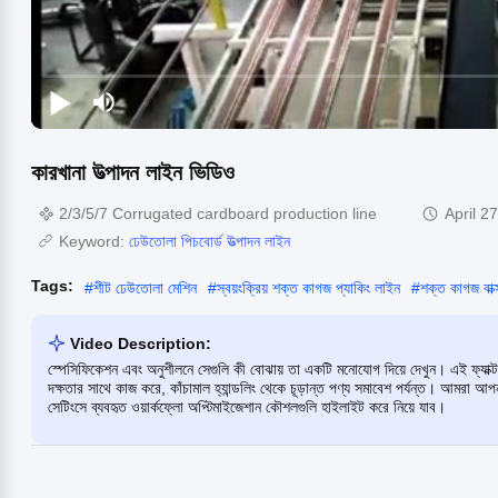
কারখানা উত্পাদন লাইন ভিডিও
2/3/5/7 Corrugated cardboard production line
April 2
Keyword:
ঢেউতোলা পিচবোর্ড উত্পাদন লাইন
Tags:
#
শীট ঢেউতোলা মেশিন
#
স্বয়ংক্রিয় শক্ত কাগজ প্যাকিং লাইন
#
শক্ত কাগজ বাক্
Video Description:
স্পেসিফিকেশন এবং অনুশীলনে সেগুলি কী বোঝায় তা একটি মনোযোগ দিয়ে দেখুন। এই ফ্যাক
দক্ষতার সাথে কাজ করে, কাঁচামাল হ্যান্ডলিং থেকে চূড়ান্ত পণ্য সমাবেশ পর্যন্ত। আমরা আপনাকে
সেটিংসে ব্যবহৃত ওয়ার্কফ্লো অপ্টিমাইজেশান কৌশলগুলি হাইলাইট করে নিয়ে যাব।