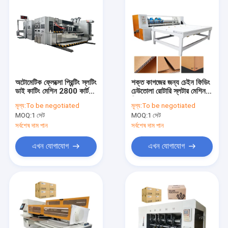
অটোমেটিক ফ্লেক্সো প্রিন্টিং স্লটিং
শক্ত কাগজের জন্য চেইন ফিডিং
ডাই কাটিং মেশিন 2800 কার্টন
ঢেউতোলা রোটারি স্লটার মেশিন
বক্সের জন্য
ক্রিজার
মূল্য:
To be negotiated
মূল্য:
To be negotiated
MOQ:
1 সেট
MOQ:
1 সেট
সর্বশেষ দাম পান
সর্বশেষ দাম পান
এখন যোগাযোগ
এখন যোগাযোগ