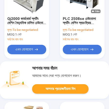
Qj2000 কার্ডবোর্ড স্লটিং
PLC 2508se ঢেউতোলা
মেশিন বৈদ্যুতিক চালিত ঢেউতোলা
স্লটিং মেশিন স্বয়ংক্রিয়
কাটিং
কার্ডবোর্ড
মূল্য:
To be negotiated
মূল্য:
To be negotiated
MOQ:
1 সেট
MOQ:
1 সেট
সর্বশেষ দাম পান
সর্বশেষ দাম পান
এখন যোগাযোগ
এখন যোগাযোগ
আপনার সময় বাঁচান
আমাদের সাথে সেরা পণ্য যোগাযোগ করুন।
আপনার প্রয়োজনীয়তা দিন