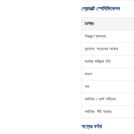
প্রোডাক্ট স্পেসিফিকেশন
বৈশিষ্ট্য
নিয়ন্ত্রণ ব্যবস্থা
ন্যূনতম. পত্রকের আকার
সর্বোচ্চ যান্ত্রিক গতি
মডেল
নাম
সর্বাধিক। স্লট গভীরতা
সর্বাধিক. শীট আকার
পণ্যের বর্ণনা