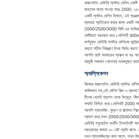
করুগেটেড রোটারি স্লটার মেশিন একটি উ
মডেলের মধ্যে পাওয়া যায়ঃ 2000, ২৫
একটি স্লটার মেশিন হিসাবে, এই সরঞ্জাম
ব্যবহার প্রতিরোধ করার জন্য একটি শক্তসম
2000/2500/3000 মিমি এর সর্বোচ্চ শীট
নমনীয়তা সরবরাহ করে।মেশিনটি 400
কর্গযুক্ত রোটারি স্লটার মেশিনের কন্ট
করতে সঠিক নিয়ন্ত্রণ উপর নির্ভর করতে
আপনি ছোট আকারের প্রকল্প বা বড় আকা
বহুমুখী সমাধান।আপনার তরঙ্গযুক্ত কার্ড
অ্যাপ্লিকেশন
জিআর করুগেটেড রোটারি স্লটার মেশিনটি 
কর্মক্ষমতা সহ,এই মেশিন শিল্প ও ব্যবসা
চীনের হেবেই প্রদেশ থেকে উদ্ভূত, জি
সম্মতি নিশ্চিত করে।মেশিনটি 2000 সা
আপনি প্যাকেজিং, মুদ্রণ বা উত্পাদন 
প্রদান করে,যখন 2000/2500/3000mm এর
রোটারি গ্লুয়েটেড স্লটিং ডিভাইসটি সর
সরবরাহের ক্ষমতা ৩০ সেট প্রতি মাসে,
যখন প্যাকেজিংয়ের কথা আসে, তখন জিআ