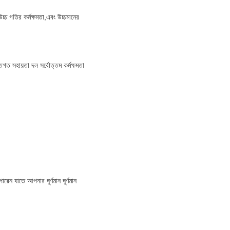
চ্চ গতির কর্মক্ষমতা,এবং উচ্চমানের
তিগত সহায়তা দল সর্বোত্তম কর্মক্ষমতা
রেন যাতে আপনার ঘূর্ণমান ঘূর্ণমান