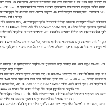
চ্চ মানের এবং দক্ষ স্লটার মেশিন যা বিশেষভাবে করুগেটেড কার্ডবোর্ড উপকরণগুলির জন্য ডিজাইন ক
০০ এবং ৩০০০, যা ব্যবহারকারীদের তাদের উৎপাদন প্রয়োজনের জন্য সবচেয়ে উপযুক্ত নির্বাচন করতে 
টি তরঙ্গযুক্ত শীটগুলি স্লট করার ক্ষেত্রে নির্ভুলতা এবং নির্ভরযোগ্যতা সরবরাহ করে।ঢেউতোলা Slotte
র্থ নির্মাণ বৈশিষ্ট্য.
 আকারের সাথে, এই তরঙ্গযুক্ত স্লটিং ডিভাইসটি বিভিন্ন আকারের তরঙ্গযুক্ত শীটগুলি পরিচালনা কর
mm X 600mm হিসাবে ছোট শীট accommodate পারে, যা এটিকে বিভিন্ন প্রকল্পের প্রয়োজনী
্রোল সিস্টেমটি বৈদ্যুতিক, যা সহজ অপারেশন এবং ধারাবাহিক কর্মক্ষমতা নিশ্চিত করে।ব্যবহারকারীরা প
 পারেন.
রের উত্পাদনগুলিতে কাজ করছেন কিনা, আপনার স্লটিংয়ের প্রয়োজনের জন্য করুগেটেড রোটারি স্লটা
বোর্ড প্রক্রিয়াকরণ অপারেশনগুলির দক্ষতা এবং উত্পাদনশীলতা বাড়ানোর জন্য এই উচ্চ-পারফরম্যান্স মে
বিভিন্ন পণ্য অ্যাপ্লিকেশন অনুষ্ঠান এবং দৃশ্যকল্পের জন্য ডিজাইন করা একটি বহুমুখী সরঞ্জাম। এর উন
 বিস্তৃত জন্য উপযুক্ত.
আর করুগেটেড রোটারি স্লটার মেশিনটি সিই এবং আইএসও শংসাপত্র সহ একটি শীর্ষ মানের পণ্য, যা আ
লে পাওয়া মডেল নম্বরগুলির সাথে মহান নমনীয়তা প্রদান করে, ২৫০০ এবং ৩০০০, বিভিন্ন উৎপাদন চা
শিল্পে আছেন কিনা, এই GR থেকে corrugated Slotter মেশিন একটি আদর্শ পছন্দ। এর বৈদ্যুতিক নিয
 সর্বোচ্চ শীট আকার বিভিন্ন শীট মাত্রা হ্যান্ডলিংয়ের অনুমতি দেয়.
্বোচ্চ যান্ত্রিক গতিতে 150 মি / মিনিট পৌঁছাতে সক্ষম, এটি উচ্চ-ভলিউম উত্পাদনের জন্য দক্ষ করে তো
 এই মেশিন সব আকারের ব্যবসার জন্য মহান নমনীয়তা উপলব্ধ করা হয়।
র করুগেটেড রোটারি স্লটার মেশিন প্লাস্টিক এবং কাঠের প্যাকেজিং বিকল্পগুলির সাথে আসে, আপনার