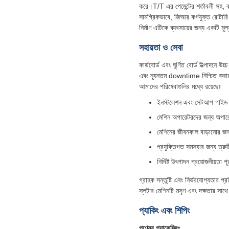
করে।T/T এর পেমেন্টের শর্তাবলী সহ, ক্
সামগ্রিকভাবে, জিআর কর্গযুক্ত রোটারি 
নির্মাণ এটিকে ব্যবসায়ের জন্য একটি ম
সহায়তা ও সেবা
কার্ডবোর্ড এবং ঘূর্ণিত বোর্ড উত্পাদনে
এবং ন্যূনতম downtime নিশ্চিত করার জ
আমাদের পরিষেবাগুলির মধ্যে রয়েছেঃ
ইনস্টলেশন এবং সেটআপ গাইড
মেশিন অপারেটরদের জন্য অপারেট
মেশিনের জীবনকাল বাড়ানোর জন্য 
প্রযুক্তিগত সমস্যার জন্য ত্রু
নির্দিষ্ট উৎপাদন প্রয়োজনীয়ত
গ্রাহক সন্তুষ্টি এবং নির্ভরযোগ্যতার 
স্লটার মেশিনটি মসৃণ এবং দক্ষতার সাথ
প্যাকিং এবং শিপিং
পণ্যের প্যাকেজিংঃ