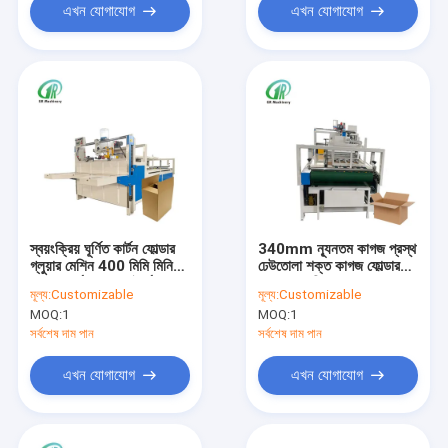
এখন যোগাযোগ
এখন যোগাযোগ
স্বয়ংক্রিয় ঘূর্ণিত কার্টন ফোল্ডার
340mm ন্যূনতম কাগজ প্রস্থ
গ্লুয়ার মেশিন 400 মিমি মিনি
ঢেউতোলা শক্ত কাগজ ফোল্ডার
আকার সর্বোচ্চ গ্লুয়েং দৈর্ঘ্য
Gluer মেশিন
মূল্য:
Customizable
মূল্য:
Customizable
1000 মিমি
MOQ:
1
MOQ:
1
সর্বশেষ দাম পান
সর্বশেষ দাম পান
এখন যোগাযোগ
এখন যোগাযোগ