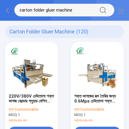
Carton Folder Gluer Machine
(120)
220V/380V ঢেউতোলা শক্ত
শক্ত কাগজের বক্স তৈরির জন্য
কাগজ ফোল্ডার গ্লুয়ার মেশিন
0.6Mpa ঢেউতোলা শক্ত
7.5KW শক্তি খরচ
কাগজ ফোল্ডার গ্লুয়ার মেশিন
মূল্য:
Customizable
মূল্য:
Customizable
7000*3000*2000mm
MOQ:
1
MOQ:
1
মাত্রা
সর্বশেষ দাম পান
সর্বশেষ দাম পান