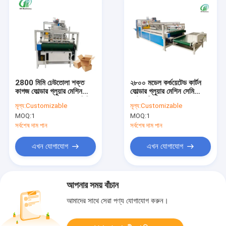
2800 মিমি ঢেউতোলা শক্ত
২৮০০ মডেল কর্গুয়েটেড কার্টন
কাগজ ফোল্ডার গ্লুয়ার মেশিন
ফোল্ডার গ্লুয়ার মেশিন সেমি
ন্যূনতম কাগজের পুরুত্ব 2 মিমি
অটোমেটিক
মূল্য:
Customizable
মূল্য:
Customizable
MOQ:
1
MOQ:
1
সর্বশেষ দাম পান
সর্বশেষ দাম পান
এখন যোগাযোগ
এখন যোগাযোগ
আপনার সময় বাঁচান
আমাদের সাথে সেরা পণ্য যোগাযোগ করুন।