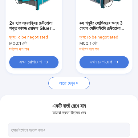
আমাদের সম্পর্কে
কারখানা ভ্রমণ
2য় হাত স্বয়ংক্রিয় ঢেউতোলা
বক্স গ্লুইং ফোল্ডিংয়ের জন্য 3
শক্ত কাগজ ফোল্ডার Gluer
লেয়ার সেমিয়াউটো ঢেউতোলা
মান নিয়ন্ত্রণ
মেশিন
শক্ত কাগজ ফোল্ডার গ্লুয়ার
মূল্য:
To be negotiated
মূল্য:
To be negotiated
মেশিন
MOQ:
1 সেট
MOQ:
1 সেট
যোগাযোগ করুন
সর্বশেষ দাম পান
সর্বশেষ দাম পান
উদ্ধৃতির জন্য আবেদন
এখন যোগাযোগ
এখন যোগাযোগ
আরো দেখুন
ঢেউতোলা শক্ত কাগজ ফ্লেক্সো প্রিন্টিং মেশিন
বাঁশি লেমিনেটিং মেশিন
একটি বার্তা রেখে যান
আমরা দ্রুত উত্তর দেব
ঢেউতোলা শক্ত কাগজ ডাই কাটার মেশিন
ঢেউতোলা পিচবোর্ড উত্পাদন লাইন