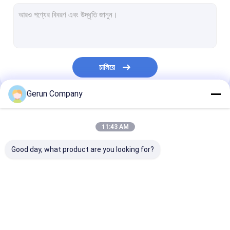
ঢেউতোলা শক্ত কাগজ ফোল্ডার Gluer মেশিন
শক্ত কাগজের বক্স সেলাই মেশিন
ফ্লেক্সো ফোল্ডার গ্লুয়ার
চালিয়ে
স্বয়ংক্রিয় ফোল্ডার গ্লুয়ার স্টিচার
Gerun Company
পাতলা ব্লেড স্লিটার স্কোরার
আমাদের বিভাগসমূহ
শক্ত কাগজের বক্স স্ট্র্যাপিং মেশিন
11:43 AM
ঢেউতোলা রোটারি স্লটার মেশিন
Good day, what product are you looking for?
যান্ত্রিক খরচ
ঢেউতোলা শক্ত কাগজ ফ্লেক্সো
বাঁশি লেমিনেটিং মেশিন
ঢেউতোলা শক্ত কাগজ
প্রিন্টিং মেশিন
কাটার মেশিন