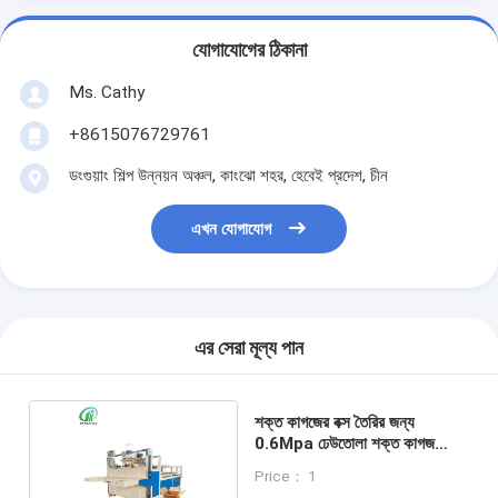
যোগাযোগের ঠিকানা
Ms. Cathy
+8615076729761
ডংগুয়াং শিল্প উন্নয়ন অঞ্চল, কাংঝো শহর, হেবেই প্রদেশ, চীন
এখন যোগাযোগ
এর সেরা মূল্য পান
শক্ত কাগজের বক্স তৈরির জন্য
0.6Mpa ঢেউতোলা শক্ত কাগজ
ফোল্ডার গ্লুয়ার মেশিন
Price： 1