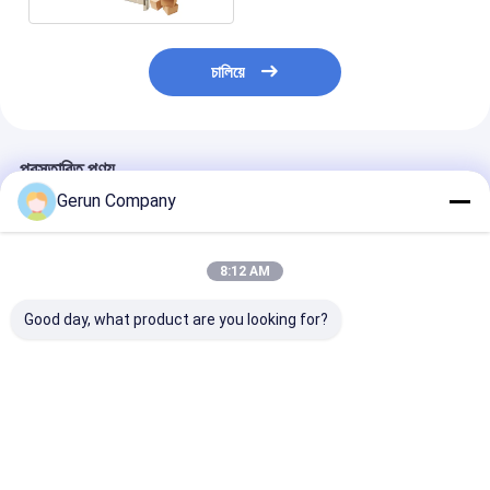
চালিয়ে
প্রস্তাবিত পণ্য
Gerun Company
8:12 AM
Good day, what product are you looking for?
ঢেউতোলা বাক্সের জন্য OEM
২০০০ মডেল সেমি অটো প্রেস
TS150-2 দুই মাথা
ভাঁজ এবং আঠালো মেশিন
টাইপ কার্টন বক্স গ্লুইং মেশিন
টিউব মেশিন সিএনসি মাল্ট
স্বয়ংক্রিয় পেস্টিং মেশিন
ভালো দাম
ভালো দাম
ভালো দাম