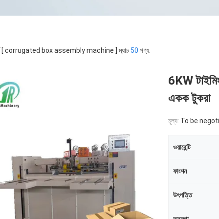
র্ড [ corrugated box assembly machine ] ম্যাচ
50
পণ্য.
6KW টাইমিং 
একক টুকরা
মূল্য:
To be negot
ওয়ারেন্টি
ফাংশন
উৎপত্তি