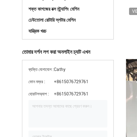
শক্ত কাগজের বক্স স্ট্র্যাপিং মেশিন
VI
ঢেউতোলা রোটারি স্লটার মেশিন
যান্ত্রিক খরচ
তোমার দর্শন লগ করা অনলাইন চ্যাট এখন
ব্যক্তি যোগাযোগ :
Cathy
ফোন নম্বর :
+8615076729761
হোয়াটসঅ্যাপ :
+8615076729761