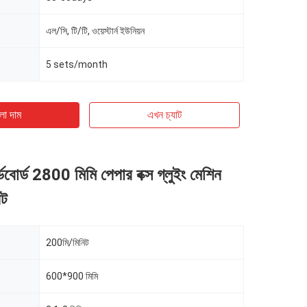
এল/সি, টি/টি, ওয়েস্টার্ন ইউনিয়ন
5 sets/month
ো দাম
এখন চ্যাট
ডবোর্ড 2800 মিমি পেপার বক্স গ্লুইং মেশিন
িট
200মি/মিনিট
600*900 মিমি