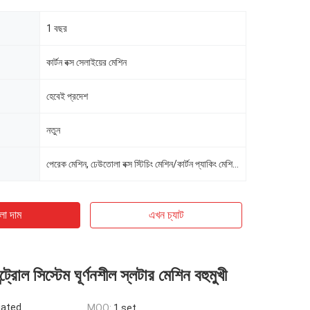
1 বছর
কার্টন বক্স সেলাইয়ের মেশিন
হেবেই প্রদেশ
নতুন
পেরেক মেশিন, ঢেউতোলা বক্স স্টিচিং মেশিন/কার্টন প্যাকিং মেশিনের দাম
ো দাম
এখন চ্যাট
ট্রোল সিস্টেম ঘূর্ণনশীল স্লটার মেশিন বহুমুখী
iated
MOQ:
1 set