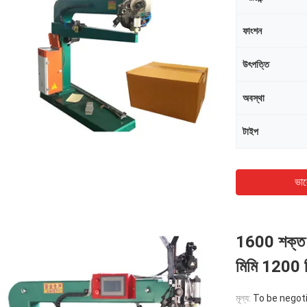
ফাংশন
উৎপত্তি
অবস্থা
টাইপ
ভাল
1600 শক্ত কা
মিমি 1200 
মূল্য:
To be negot