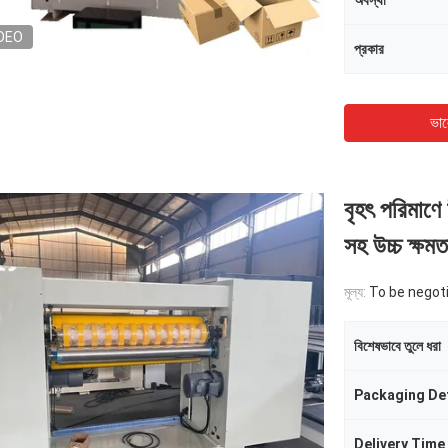
অবস্থা
DEO
প্রকার
ভাল
বৃহৎ পরিমাণে 
সহ উচ্চ ক্ষম
মূল্য:
To be negot
বিশেষভাবে তুলে ধরা
Packaging Det
Delivery Time