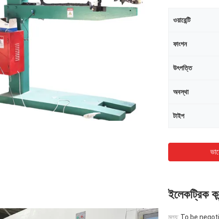
ওয়ারেন্টি
ফাংশন
উৎপত্তি
অবস্থা
টাইপ
ভাল
ইলেকট্রিক কন্
মূল্য:
To be negot