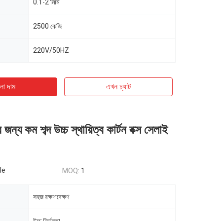
0.1-2 মিমি
2500 কেজি
220V/50HZ
ো দাম
এখন চ্যাট
র জন্য কম শব্দ উচ্চ স্থায়িত্ব কার্টন বক্স সেলাই
le
MOQ:
1
সহজ রক্ষণাবেক্ষণ