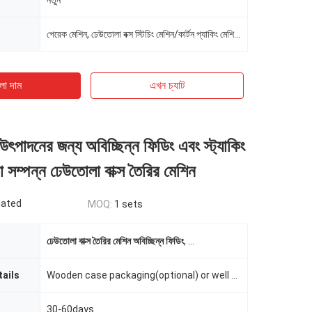
নতুন
পেরেক মেশিন, ঢেউতোলা বক্স স্টিচিং মেশিন/কার্টন প্যাকিং মেশিনের দাম
ো দাম
এখন চ্যাট
উৎপাদনের জন্য অবিচ্ছিন্ন ফিডিং এবং স্ট্যাকিং
তা সম্পন্ন ঢেউতোলা বাক্স তৈরির মেশিন
iated
MOQ:
1 sets
ঢেউতোলা বাক্স তৈরির মেশিন অবিচ্ছিন্ন ফিডিং
,
উচ্চ ক্ষমতা সম্পন্ন কার্ডবোর্ড উৎপাদন লাই
ails
Wooden case packaging(optional) or well packed plastic film packaing
30-60days