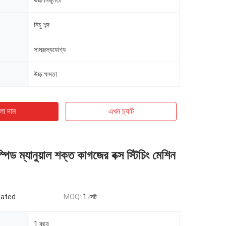
উচ্চ নির্ভুলতা
নিচু শব্দ
সামঞ্জস্যযোগ্য
উচ্চ ক্ষমতা
ো দাম
এখন চ্যাট
িড ম্যানুয়াল শক্ত কাগজের বক্স স্টিচিং মেশিন
iated
MOQ:
1 সেট
1 বছর