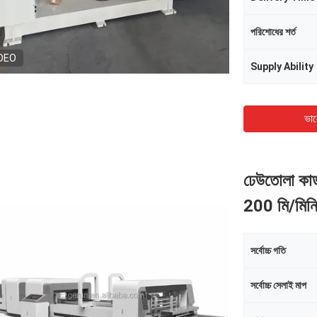
পরিশোধের শর্ত
DEO
Supply Ability
ভাল
ঢেউতোলা কার্
200 মি/মিন
সর্বোচ্চ গতি
সর্বোচ্চ সেলাই মাপ