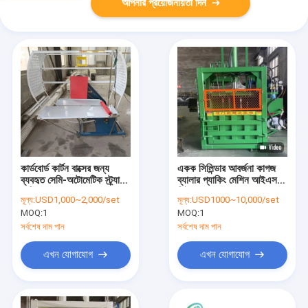
আপনার প্রয়োজনীয়তা দিন
কার্ডবোর্ড কার্টন বাক্সের জন্য
একক সিলিন্ডার আবর্জনা কাগজ
ব্যবহৃত সেমি-অটোমেটিক স্ট্র্যাপিং
ব্যালার প্যাকিং মেশিন আইএসও
মেশিন
সিই
মূল্য:
USD1,000~2,000/set
মূল্য:
USD1000~10,000/set
MOQ:
1
MOQ:
1
সর্বশেষ দাম পান
সর্বশেষ দাম পান
এখন যোগাযোগ
এখন যোগাযোগ