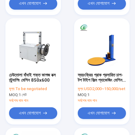
এখন যোগাযোগ
এখন যোগাযোগ
ঢেউতোলা বাঁধাই শক্ত কাগজ বক্স
স্বয়ংক্রিয় প্রাক প্রসারিত চাপ-
স্ট্র্যাপিং মেশিন 850x600
টপ টাইপ ফিল্ম প্যাকেজিং মেশিন
Enwind
মূল্য:
To be negotiated
মূল্য:
USD2,000~150,000/set
MOQ:
1 সেট
MOQ:
1
সর্বশেষ দাম পান
সর্বশেষ দাম পান
এখন যোগাযোগ
এখন যোগাযোগ