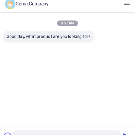
Gerun Company
আমাদের বিভাগসমূহ
6:57 AM
Good day, what product are you looking for?
ঢেউতোলা শক্ত কাগজ ফ্লেক্সো
বাঁশি লেমিনেটিং মেশিন
ঢেউতোলা শক্ত কাগজ
প্রিন্টিং মেশিন
কাটার মেশিন
বাড়ি
আমাদের
আমাদের সাথে যোগাযোগ
Desktop
Site
সম্পর্কে
করুন
সাইট ম্যাপ
Privacy Policy
গুণ
ঢেউতোলা শক্ত কাগজ ফ্লেক্সো প্রিন্টিং মেশিন
চীন কারখানা.Copyright © 2026
Cangzhou Gerun Machinery Co.,Ltd. All Rights Reserved.