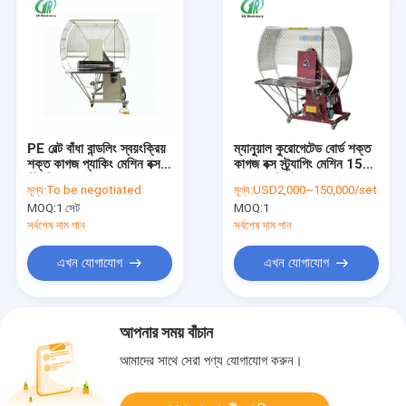
PE বেল্ট বাঁধা বান্ডলিং স্বয়ংক্রিয়
ম্যানুয়াল কুরোগেটেড বোর্ড শক্ত
শক্ত কাগজ প্যাকিং মেশিন বক্স
কাগজ বক্স স্ট্র্যাপিং মেশিন 1500
স্ট্রিপিং জন্য
মডেল কাস্টমাইজযোগ্য
মূল্য:
To be negotiated
মূল্য:
USD2,000~150,000/set
MOQ:
1 সেট
MOQ:
1
সর্বশেষ দাম পান
সর্বশেষ দাম পান
এখন যোগাযোগ
এখন যোগাযোগ
আপনার সময় বাঁচান
আমাদের সাথে সেরা পণ্য যোগাযোগ করুন।