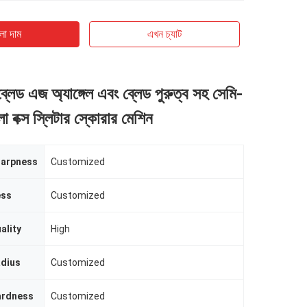
ো দাম
এখন চ্যাট
্লেড এজ অ্যাঙ্গেল এবং ব্লেড পুরুত্ব সহ সেমি-
বক্স স্লিটার স্কোরার মেশিন
harpness
Customized
ess
Customized
ality
High
adius
Customized
ardness
Customized