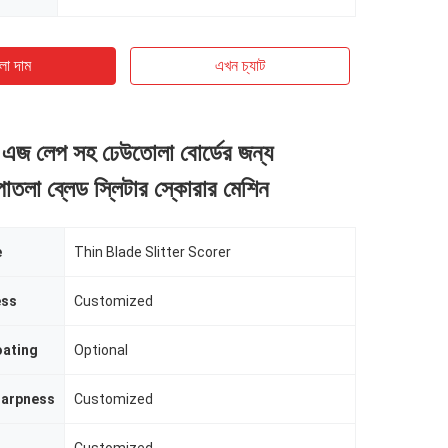
ো দাম
এখন চ্যাট
ড এজ লেপ সহ ঢেউতোলা বোর্ডের জন্য
াতলা ব্লেড স্লিটার স্কোরার মেশিন
e
Thin Blade Slitter Scorer
ess
Customized
oating
Optional
harpness
Customized