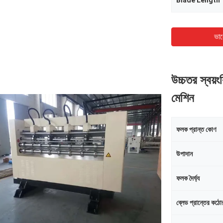
Blade Length
ভাল
উচ্চতর স্বয়ং
মেশিন
ফলক প্রান্ত কোণ
উপাদান
ফলক দৈর্ঘ্য
ব্লেড প্রান্তের কঠো