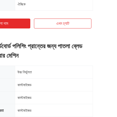
ঐচ্ছিক
ো দাম
এখন চ্যাট
ডবোর্ড পলিশিং প্রান্তের জন্য পাতলা ব্লেড
রার মেশিন
উচ্চ নির্ভুলতা
কাস্টমাইজড
কাস্টমাইজড
রতা
কাস্টমাইজড