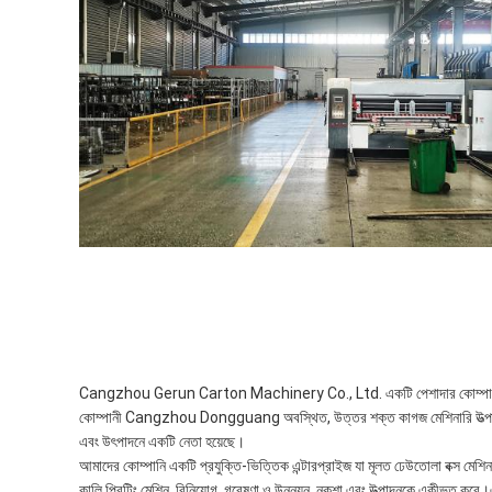
Cangzhou Gerun Carton Machinery Co., Ltd. একটি পেশাদার কোম্পানী যা 
কোম্পানী Cangzhou Dongguang অবস্থিত, উত্তর শক্ত কাগজ মেশিনারি উত্পাদন ব
এবং উৎপাদনে একটি নেতা হয়েছে।
আমাদের কোম্পানি একটি প্রযুক্তি-ভিত্তিক এন্টারপ্রাইজ যা মূলত ঢেউতোলা বক্স মেশিন
কালি প্রিন্টিং মেশিন, বিনিয়োগ, গবেষণা ও উন্নয়ন, নকশা এবং উত্পাদনকে একীভূত ক