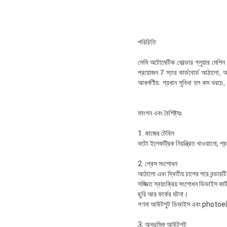
পরিচিতি
সেমি অটোমেটিক ফোল্ডার গ্লুয়ার মেশিন
প্রয়োজন 7 স্তর কার্ডবোর্ড আঠালো, 
আকর্ষণীয়. প্রধান সুবিধা হল কম খরচে,
ফাংশন এবং বৈশিষ্ট্যঃ
1. কাজের টেবিল
ফটো ইলেকট্রিক নিয়ন্ত্রিত খাওয়ানো, 
2. প্রেস সংশোধন
আঠালো এবং দ্বিতীয় চাপের পরে বন্ডারট
সজ্জিত স্বয়ংক্রিয় সংশোধন ডিভাইস কা
ছুরি আর ফর্কের ঘটনা।
গণনা আউটপুট ডিভাইস এবং photoelectr
3. অনুভূমিক আউটপুট