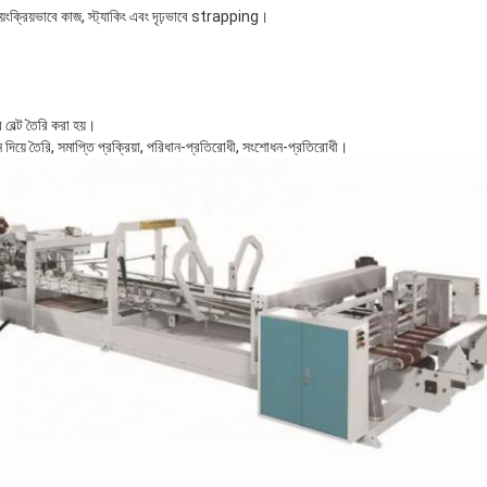
়ংক্রিয়ভাবে কাজ, স্ট্যাকিং এবং দৃঢ়ভাবে strapping।
েল্ট তৈরি করা হয়।
দিয়ে তৈরি, সমাপ্তি প্রক্রিয়া, পরিধান-প্রতিরোধী, সংশোধন-প্রতিরোধী।