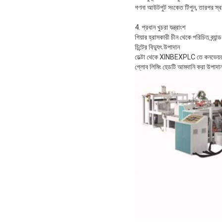
গণনা আউটপুট সংকেত টিপুন, তারপর স্বয
4. প্রধান খুচরা যন্ত্রাংশ
গিয়ার হ্রাসকারী চীন থেকে পরিচিত ব্র্যান্ড
চিন্টের বিদ্যুৎ উপাদান
ডেল্টা থেকে XINBEXPLC তে কনভেয়র ব
গ্লোব লিমিং হেডটি আমদানি করা উপাদান 