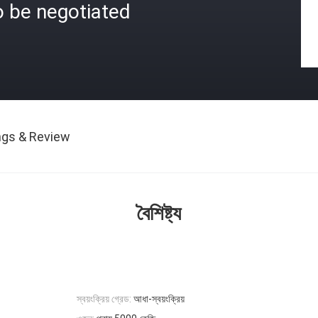
o be negotiated
ngs & Review
বৈশিষ্ট্য
স্বয়ংক্রিয় গ্রেড:
আধা-স্বয়ংক্রিয়