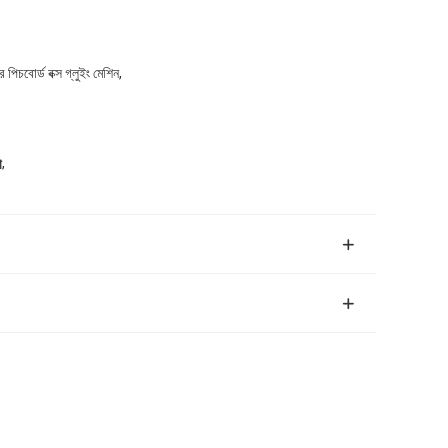
িচবোর্ড বক্স গ্লুইং মেশিন,
,
ো