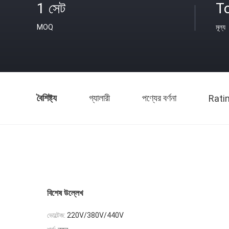
1 সেট
T
MOQ
মূল্য
বৈশিষ্ট্য
গ্যালারী
পণ্যের বর্ণনা
Rati
বিশেষ উল্লেখ
ভোল্টেজ:
220V/380V/440V