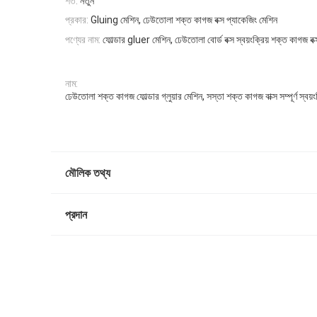
শর্ত:
নতুন
প্রকার:
Gluing মেশিন, ঢেউতোলা শক্ত কাগজ বক্স প্যাকেজিং মেশিন
পণ্যের নাম:
ফোল্ডার gluer মেশিন, ঢেউতোলা বোর্ড বক্স স্বয়ংক্রিয় শক্ত কাগজ বক
নাম:
ঢেউতোলা শক্ত কাগজ ফোল্ডার গ্লুয়ার মেশিন, সস্তা শক্ত কাগজ বাক্স সম্পূর্ণ স্বয়
মৌলিক তথ্য
প্রদান