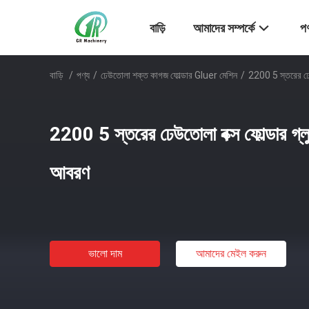
বাড়ি
আমাদের সম্পর্কে
পণ
বাড়ি
/
পণ্য
/
ঢেউতোলা শক্ত কাগজ ফোল্ডার Gluer মেশিন
/
2200 5 স্তরের ঢেউত
2200 5 স্তরের ঢেউতোলা বক্স ফোল্ডার গ্লুয়
আবরণ
ভালো দাম
আমাদের মেইল ​​করুন