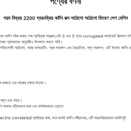
পণ্যের বর্ণনা
গরম বিক্রয় 2200 স্বয়ংক্রিয় কার্টন বক্স আঠালো আঠালো বিতরণ লেপ মেশিন
 হল কার্টন ভাঁজ করার শেষ প্রক্রিয়া সরঞ্জাম,এটা 3 এবং 5 স্তর corrugated কার্ডবোর্ড উত্পাদন লাই
আমরা গ্রাহকদের অনুযায়ীও উৎপাদন করতে পারি।
 শক্তিশালী আঠালো, সহজ অপারেটিং, শ্রম সংরক্ষণ এবং বৈদ্যুতিক, মসৃণ সঞ্চালন, এটি উন্নত কার্টন র
শ্রম কমাতে এবং কাজের দক্ষতা উন্নত।
ি মসৃণ এবং শক্ত।
র্টন আকার সঠিকভাবে করা এবং কার্যকরভাবে এড়াতে
ic correlated প্রক্রিয়া সঙ্গে, যখন কনস্ট কার্টন পৌঁছানোর, এটি স্বয়ংক্রিয়ভাবে আউটপুট.