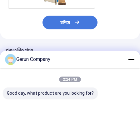
চালিয়ে
প্রস্তাবিত পণ্য
Gerun Company
2:24 PM
Good day, what product are you looking for?
ঢেউতোলা বাক্সের জন্য OEM
২০০০ মডেল সেমি অটো প্রেস
TS150-2 দুই মাথা
ভাঁজ এবং আঠালো মেশিন
টাইপ কার্টন বক্স গ্লুইং মেশিন
টিউব মেশিন সিএনসি মাল্ট
স্বয়ংক্রিয় পেস্টিং মেশিন
ভালো দাম
ভালো দাম
ভালো দাম