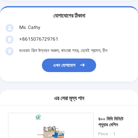
যোগাযোগের ঠিকানা
Ms. Cathy
+8615076729761
ডংগুয়াং শিল্প উন্নয়ন অঞ্চল, কাংঝো শহর, হেবেই প্রদেশ, চীন
এখন যোগাযোগ
এর সেরা মূল্য পান
৪০০ মিমি মিনিটে
গ্লুয়ার মেশিন
Price： 1