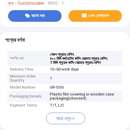
মূল্য：Customizable
MOQ：1
ভালো দাম
এখন যোগাযোগ
পণ্যের বর্ণনা
,
গেরুন গ্লুয়ার মেশিন
লক্ষণীয় করা
,
৪০০ মিমি কর্গুয়েটেড কার্টন ফোল্ডার গ্লুয়ার মেশিন
7 মিমি গ্লুয়েড কার্টন ফোল্ডার গ্লুয়ার মেশিন
Delivery Time
15~60 work days
Minimum Order
1
Quantity
Model Number
GR-SSG
Plastic film covering or wooden case
Packaging Details
packaging(choosed)
Payment Terms
T/T, L/C
আরো দেখুন