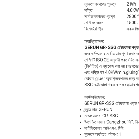
ন্যূনতম কাগজের পুরুত্ব
2 মিমি
শক্তি
4.0KW
সর্বোচ্চ কাগজের প্রস্থ
2800 ম
মেশিনের ওজন
1500 ক
বিশেষ বৈশিষ্ট্য
একক পিস গ
অ্যাপ্লিকেশন:
GERUN GR-SSG ঢেউতোলা শক্ত কাগজ 
এবং কর্মক্ষমতার সর্বোচ্চ মান পূরণ করার 
মেশিনটি ISO,CE অনুযায়ী প্রত্যয়িত এব
(নির্বাচিত) এ প্যাকেজ করা হয়।প্র
এবং শক্তি হল 4.0KW৷min.gluing 
ফোল্ডার gluer অ্যাপ্লিকেশনের জন্য আদ
SSG ঢেউতোলা শক্ত কাগজ ফোল্ডার গ্লু
কাস্টমাইজেশন:
GERUN GR-SSG ঢেউতোলা শক্ত কাগজ 
ব্র্যান্ড নাম: GERUN
মডেল নম্বর: GR-SSG
উৎপত্তি স্থান: Cangzhou সিটি, চী
সার্টিফিকেশন: আইএসও, সিই
ন্যূনতম অর্ডারের পরিমাণ: 1