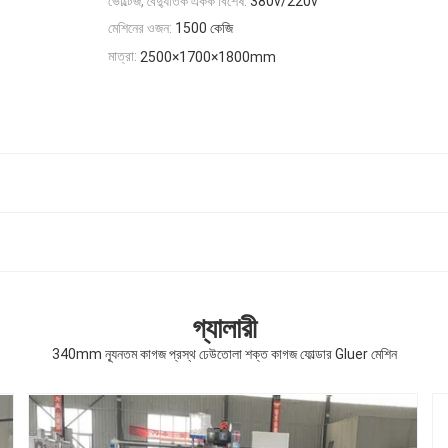
ভোল্টেজ, বৈদ্যুতিক একক বিশেষ:
380v/220v
মেশিনের ওজন:
1500 কেজি
মাত্রা:
2500×1700×1800mm
গ্যালারী
340mm ন্যূনতম কাগজ প্রস্থ ঢেউতোলা শক্ত কাগজ ফোল্ডার Gluer মেশিন