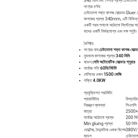
340 মিমি মিন. পেপার প্রস্থ ঢেউতোলা শ
পণ্যের বর্ণনা:
ঢেউতোলা শক্ত কাগজ ফোল্ডার Gluer মে
কাগজের প্রস্থ 340mm, এটি বিভিন্ন ধর
একটি গরম গলানো আঠালো সিস্টেমের সাথ
যাদের একটি নির্ভরযোগ্য এবং দক্ষ গ্ল
বৈশিষ্ট্য:
পণ্যের নাম:
ঢেউতোলা শক্ত কাগজ ফোল্ড
ন্যূনতম কাগজের প্রস্থ:
340 মিমি
মডেল:
সেমি অটোমেটিক ফোল্ডার গ্লুয়ার
সর্বোচ্চ গতি:
60মি/মিনিট
মেশিনের ওজন:
1500 কেজি
শক্তি:
4.0KW
প্রযুক্তিগত পরামিতি:
প্যারামিটার
বিস্তারি
নিয়ন্ত্রণ ব্যবস্থা
পিএলসি
মাত্রা
2500
সর্বোচ্চ আঠালো প্রস্থ
200 মিম
Min.gluing প্রস্থ
50 মিমি
ভোল্টেজ, বৈদ্যুতিক একক বিশেষ
380V/
মডেল
ঢেউতোলা