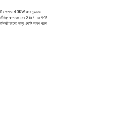
টির ক্ষমতা 4.0KW এবং ন্যূনতম
্বনিম্ন কাগজের বেধ 2 মিমি।মেশিনটি
শিনটি তাদের জন্য একটি আদর্শ পছন্দ