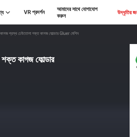
আমাদের সাথে যোগাযোগ
VR প্রদর্শন
্য
উদ্ধৃতির 
করুন
গজ প্রস্থ ঢেউতোলা শক্ত কাগজ ফোল্ডার Gluer মেশিন
শক্ত কাগজ ফোল্ডার