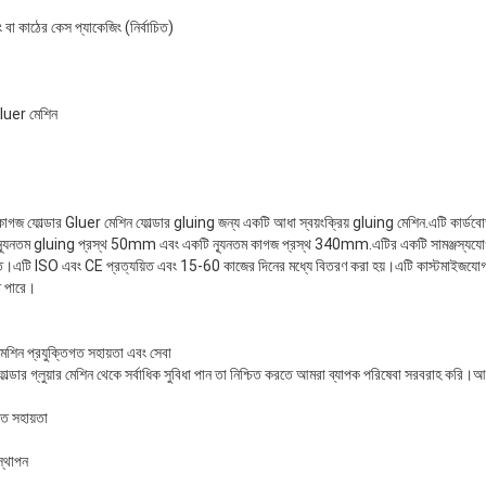
ং বা কাঠের কেস প্যাকেজিং (নির্বাচিত)
luer মেশিন
্ডার Gluer মেশিন ফোল্ডার gluing জন্য একটি আধা স্বয়ংক্রিয় gluing মেশিন.এটি কার্ডবোর্ড প
্যূনতম gluing প্রস্থ 50mm এবং একটি ন্যূনতম কাগজ প্রস্থ 340mm.এটির একটি সামঞ্জস্যযোগ্
এটি ISO এবং CE প্রত্যয়িত এবং 15-60 কাজের দিনের মধ্যে বিতরণ করা হয়।এটি কাস্টমাইজযোগ্য এ
ে পারে।
শিন প্রযুক্তিগত সহায়তা এবং সেবা
র গ্লুয়ার মেশিন থেকে সর্বাধিক সুবিধা পান তা নিশ্চিত করতে আমরা ব্যাপক পরিষেবা সরবরাহ করি।আম
গত সহায়তা
স্থাপন