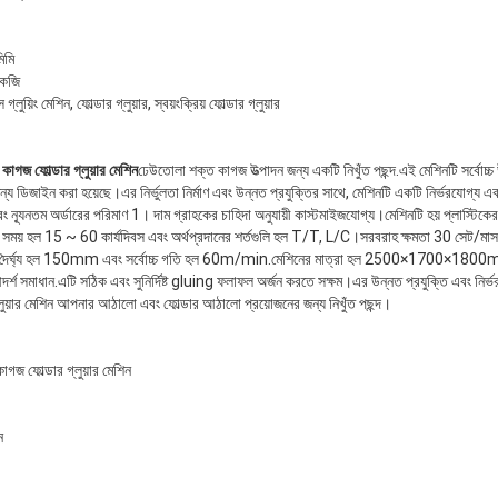
িমি
েজি
্লুয়িং মেশিন, ফোল্ডার গ্লুয়ার, স্বয়ংক্রিয় ফোল্ডার গ্লুয়ার
ফোল্ডার গ্লুয়ার মেশিন
ঢেউতোলা শক্ত কাগজ উত্পাদন জন্য একটি নিখুঁত পছন্দ.এই মেশিনটি সর্বোচ্চ 
জন্য ডিজাইন করা হয়েছে।এর নির্ভুলতা নির্মাণ এবং উন্নত প্রযুক্তির সাথে, মেশিনটি একটি নির্ভরযোগ্য এবং দক
ং ন্যূনতম অর্ডারের পরিমাণ 1। দাম গ্রাহকের চাহিদা অনুযায়ী কাস্টমাইজযোগ্য।মেশিনটি হয় প্লাস্টিকের
সবের সময় হল 15 ~ 60 কার্যদিবস এবং অর্থপ্রদানের শর্তগুলি হল T/T, L/C।সরবরাহ ক্ষমতা 30 স
দৈর্ঘ্য হল 150mm এবং সর্বোচ্চ গতি হল 60m/min.মেশিনের মাত্রা হল 2500×1700×180
র্শ সমাধান.এটি সঠিক এবং সুনির্দিষ্ট gluing ফলাফল অর্জন করতে সক্ষম।এর উন্নত প্রযুক্তি এবং নি
য়ার মেশিন আপনার আঠালো এবং ফোল্ডার আঠালো প্রয়োজনের জন্য নিখুঁত পছন্দ।
ফোল্ডার গ্লুয়ার মেশিন
ন