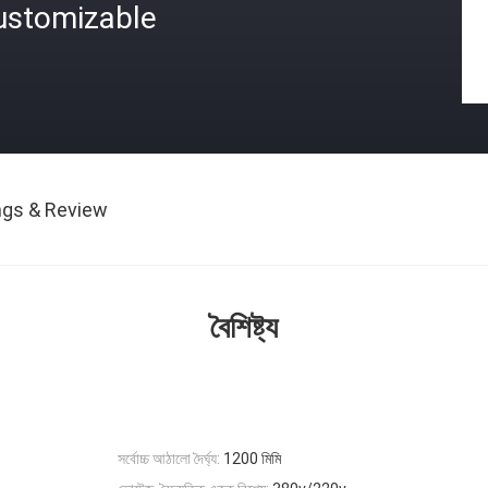
ustomizable
ngs & Review
বৈশিষ্ট্য
সর্বোচ্চ আঠালো দৈর্ঘ্য:
1200 মিমি