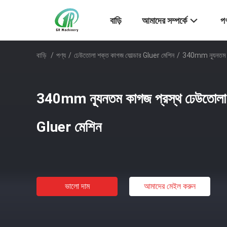
বাড়ি
আমাদের সম্পর্কে
পণ
বাড়ি
/
পণ্য
/
ঢেউতোলা শক্ত কাগজ ফোল্ডার Gluer মেশিন
/
340mm ন্যূনতম কা
340mm ন্যূনতম কাগজ প্রস্থ ঢেউতোলা 
Gluer মেশিন
ভালো দাম
আমাদের মেইল ​​করুন