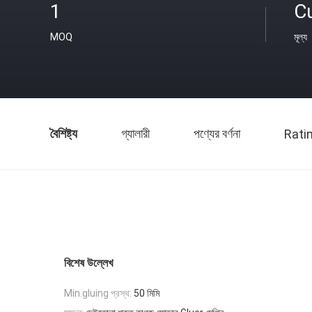
1
C
MOQ
মূল্য
বৈশিষ্ট্য
গ্যালারী
পণ্যের বর্ণনা
Rati
বিশেষ উল্লেখ
Min.gluing প্রস্থ:
50 মিমি