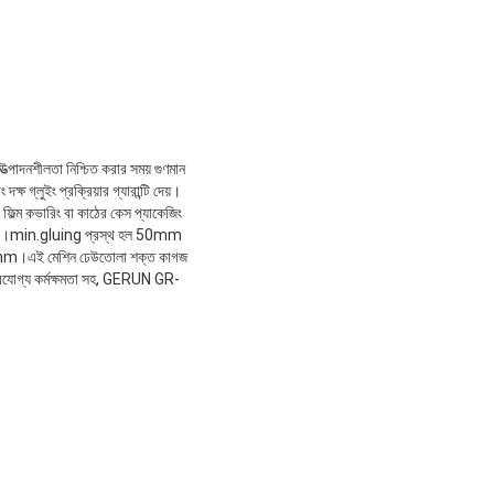
উত্পাদনশীলতা নিশ্চিত করার সময় গুণমান
্ষ গ্লুইং প্রক্রিয়ার গ্যারান্টি দেয়।
 ফিল্ম কভারিং বা কাঠের কেস প্যাকেজিং
েট/মাস।min.gluing প্রস্থ হল 50mm
0mm।এই মেশিন ঢেউতোলা শক্ত কাগজ
র্ভরযোগ্য কর্মক্ষমতা সহ, GERUN GR-