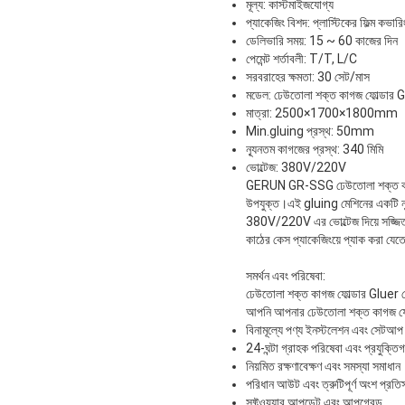
মূল্য: কাস্টমাইজযোগ্য
প্যাকেজিং বিশদ: প্লাস্টিকের ফিল্ম কভারি
ডেলিভারি সময়: 15 ~ 60 কাজের দিন
পেমেন্ট শর্তাবলী: T/T, L/C
সরবরাহের ক্ষমতা: 30 সেট/মাস
মডেল: ঢেউতোলা শক্ত কাগজ ফোল্ডার G
মাত্রা: 2500×1700×1800mm
Min.gluing প্রস্থ: 50mm
ন্যূনতম কাগজের প্রস্থ: 340 মিমি
ভোল্টেজ: 380V/220V
GERUN GR-SSG ঢেউতোলা শক্ত কাগজ ফোল
উপযুক্ত।এই gluing মেশিনের একটি ন
380V/220V এর ভোল্টেজ দিয়ে সজ্জিত।
কাঠের কেস প্যাকেজিংয়ে প্যাক করা যেত
সমর্থন এবং পরিষেবা:
ঢেউতোলা শক্ত কাগজ ফোল্ডার Gluer মে
আপনি আপনার ঢেউতোলা শক্ত কাগজ ফোল্ডা
বিনামূল্যে পণ্য ইনস্টলেশন এবং সেটআপ
24-ঘন্টা গ্রাহক পরিষেবা এবং প্রযুক্তি
নিয়মিত রক্ষণাবেক্ষণ এবং সমস্যা সমাধান
পরিধান আউট এবং ত্রুটিপূর্ণ অংশ প্রতি
সফ্টওয়্যার আপডেট এবং আপগ্রেড