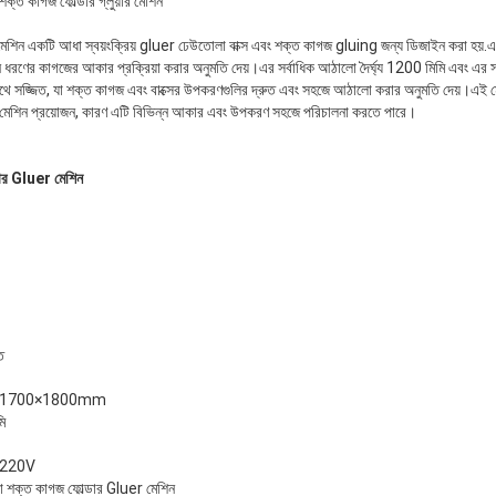
ক্ত কাগজ ফোল্ডার গ্লুয়ার মেশিন
শিন একটি আধা স্বয়ংক্রিয় gluer ঢেউতোলা বাক্স এবং শক্ত কাগজ gluing জন্য ডিজাইন করা হয়.এ
ণের কাগজের আকার প্রক্রিয়া করার অনুমতি দেয়।এর সর্বাধিক আঠালো দৈর্ঘ্য 1200 মিমি এবং এর সর
ে সজ্জিত, যা শক্ত কাগজ এবং বাক্সের উপকরণগুলির দ্রুত এবং সহজে আঠালো করার অনুমতি দেয়।এই মে
ুইং মেশিন প্রয়োজন, কারণ এটি বিভিন্ন আকার এবং উপকরণ সহজে পরিচালনা করতে পারে।
ার Gluer মেশিন
ত
×1700×1800mm
ি
220V
 শক্ত কাগজ ফোল্ডার Gluer মেশিন