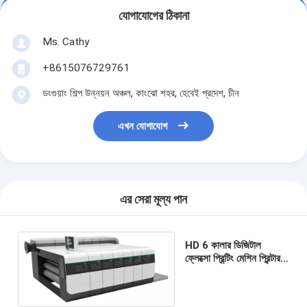
যোগাযোগের ঠিকানা
Ms. Cathy
+8615076729761
ডংগুয়াং শিল্প উন্নয়ন অঞ্চল, কাংঝো শহর, হেবেই প্রদেশ, চীন
এখন যোগাযোগ
এর সেরা মূল্য পান
HD 6 কালার ডিজিটাল
ফ্লেক্সো প্রিন্টিং মেশিন প্রিন্টার
স্লটার ডাই কাটার মেশিন