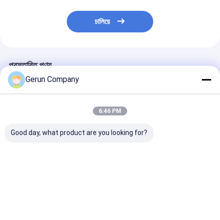
চালিয়ে
প্রস্তাবিত পণ্য
Gerun Company
6:46 PM
Good day, what product are you looking for?
স্বয়ংক্রিয় লিড এজ ফিডিং
১৩০ পিস/মিনিট গতি, টেকসই
GYM-920 অটোমেট
ফ্লেক্সো প্রিন্টিং মেশিন, নির্ভুল
উপাদান এবং স্থিতিশীল ফ্রেম
এজ ফিডিং ফ্লেক্সো প্রিন
ঢেউতোলা কার্টন প্রিন্টিংয়ের জন্য
কাঠামো সহ স্বয়ংক্রিয় ঢেউতোলা
স্লটিং মেশিন, ১০০-১
১৩০ মি/মিনিট গতি সহ
কার্টন ফ্লেক্সো প্রিন্টিং মেশিন
মিনিট গতি এবং ৭-ইঞ্চি
স্ক্রিন সহ
ভালো দাম
ভালো দাম
ভালো দাম