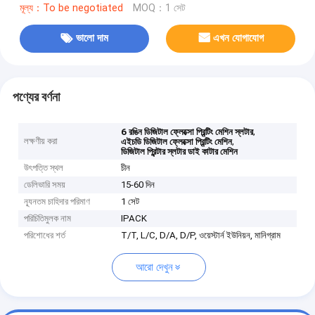
মূল্য：To be negotiated
MOQ：1 সেট
ভালো দাম
এখন যোগাযোগ
পণ্যের বর্ণনা
,
6 রঙিন ডিজিটাল ফ্লেক্সো প্রিন্টিং মেশিন স্লটার
লক্ষণীয় করা
,
এইচডি ডিজিটাল ফ্লেক্সো প্রিন্টিং মেশিন
ডিজিটাল প্রিন্টার স্লটার ডাই কাটার মেশিন
উৎপত্তি স্থল
চীন
ডেলিভারি সময়
15-60 দিন
ন্যূনতম চাহিদার পরিমাণ
1 সেট
পরিচিতিমুলক নাম
IPACK
পরিশোধের শর্ত
T/T, L/C, D/A, D/P, ওয়েস্টার্ন ইউনিয়ন, মানিগ্রাম
আরো দেখুন