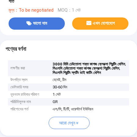
গতি
মূল্য：To be negotiated
MOQ：1 সেট
ভালো দাম
এখন যোগাযোগ
পণ্যের বর্ণনা
,
3000 মিমি ঢেউতোলা শক্ত কাগজ ফ্লেক্সো প্রিন্টিং মেশিন
লক্ষণীয় করা
,
পিএলসি ঢেউতোলা শক্ত কাগজ ফ্লেক্সো প্রিন্টিং মেশিন
পিএলসি প্রিন্টিং স্লটিং ডাই কাটিং মেশিন
উৎপত্তি স্থল
হেবেই, চীন
ডেলিভারি সময়
30-60 দিন
ন্যূনতম চাহিদার পরিমাণ
1 সেট
পরিচিতিমুলক নাম
GR
পরিশোধের শর্ত
এল/সি, টি/টি, ওয়েস্টার্ন ইউনিয়ন
আরো দেখুন