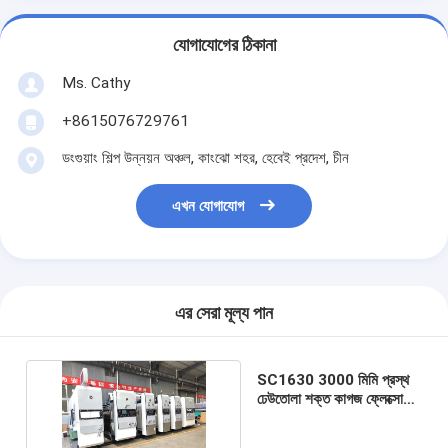
যোগাযোগের ঠিকানা
Ms. Cathy
+8615076729761
ডংগুয়াং শিল্প উন্নয়ন অঞ্চল, কাংঝো শহর, হেবেই প্রদেশ, চীন
এখন যোগাযোগ
এর সেরা মূল্য পান
SC1630 3000 মিমি প্রস্থ
ঢেউতোলা শক্ত কাগজ ফ্লেক্সো
প্রিন্টিং মেশিন উচ্চ গতি