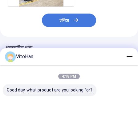
চালিয়ে
প্রস্তাবিত পণ্য
VitoHan
4:18 PM
Good day, what product are you looking for?
স্বয়ংক্রিয় লিড এজ ফিডিং
১৩০ পিস/মিনিট গতি, টেকসই
GYM-920 অটোমেট
ফ্লেক্সো প্রিন্টিং মেশিন, নির্ভুল
উপাদান এবং স্থিতিশীল ফ্রেম
এজ ফিডিং ফ্লেক্সো প্রিন
ঢেউতোলা কার্টন প্রিন্টিংয়ের জন্য
কাঠামো সহ স্বয়ংক্রিয় ঢেউতোলা
স্লটিং মেশিন, ১০০-১
১৩০ মি/মিনিট গতি সহ
কার্টন ফ্লেক্সো প্রিন্টিং মেশিন
মিনিট গতি এবং ৭-ইঞ্চি
স্ক্রিন সহ
ভালো দাম
ভালো দাম
ভালো দাম