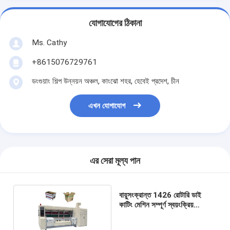
যোগাযোগের ঠিকানা
Ms. Cathy
+8615076729761
ডংগুয়াং শিল্প উন্নয়ন অঞ্চল, কাংঝো শহর, হেবেই প্রদেশ, চীন
এখন যোগাযোগ
এর সেরা মূল্য পান
বায়ুসংক্রান্ত 1426 রোটারি ডাই
কাটিং মেশিন সম্পূর্ণ স্বয়ংক্রিয়
ঢেউতোলা কার্ডবোর্ড