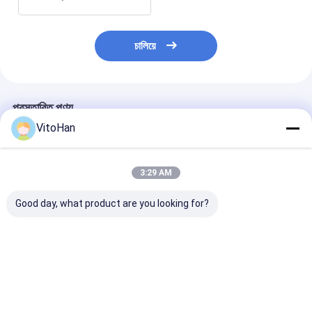
চালিয়ে
প্রস্তাবিত পণ্য
VitoHan
3:29 AM
Good day, what product are you looking for?
স্বয়ংক্রিয় লিড এজ ফিডিং
১৩০ পিস/মিনিট গতি, টেকসই
GYM-920 অটোমেট
ফ্লেক্সো প্রিন্টিং মেশিন, নির্ভুল
উপাদান এবং স্থিতিশীল ফ্রেম
এজ ফিডিং ফ্লেক্সো প্রিন
ঢেউতোলা কার্টন প্রিন্টিংয়ের জন্য
কাঠামো সহ স্বয়ংক্রিয় ঢেউতোলা
স্লটিং মেশিন, ১০০-১
১৩০ মি/মিনিট গতি সহ
কার্টন ফ্লেক্সো প্রিন্টিং মেশিন
মিনিট গতি এবং ৭-ইঞ্চি
স্ক্রিন সহ
ভালো দাম
ভালো দাম
ভালো দাম