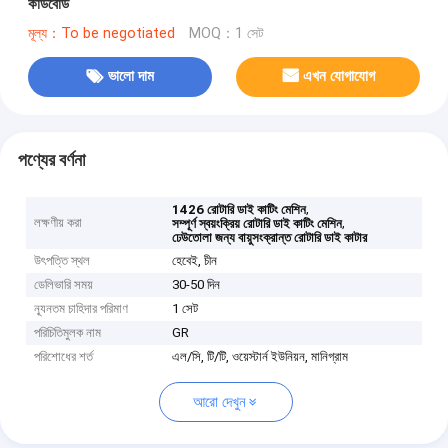
কার্ডবোর্ড
মূল্য：To be negotiated
MOQ：1 সেট
ভালো দাম
এখন যোগাযোগ
পণ্যের বর্ণনা
,
1426 রোটারি ডাই কাটিং মেশিন
লক্ষণীয় করা
,
সম্পূর্ণ স্বয়ংক্রিয় রোটারি ডাই কাটিং মেশিন
ঢেউতোলা জন্য বায়ুসংক্রান্ত রোটারি ডাই কাটার
উৎপত্তি স্থল
হেবেই, চীন
ডেলিভারি সময়
30-50 দিন
ন্যূনতম চাহিদার পরিমাণ
1 সেট
পরিচিতিমুলক নাম
GR
পরিশোধের শর্ত
এল/সি, টি/টি, ওয়েস্টার্ন ইউনিয়ন, মানিগ্রাম
আরো দেখুন