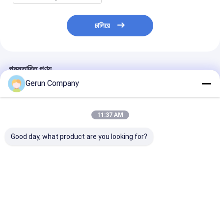
চালিয়ে
প্রস্তাবিত পণ্য
Gerun Company
11:37 AM
Good day, what product are you looking for?
MY1500 অটোমেটিক হাই
MY1080 অটোমেটিক
MYQ1500SA উচ্চ
স্পিড প্রিসিশন কাটিং ডাই কাটিং
কর্গ্রেটেড কার্টন ডাই কাটিং মেশিন
সম্পূর্ণ স্বয়ংক্রিয় ঢ
মেশিন
1080×780 মিমি সর্বোচ্চ
কাগজের নির্ভুল প্যাকেজ
কাগজের আকার এবং 7500 শীট
জন্য ডাই কাটিং মেশিন
/ ঘন্টা সর্বোচ্চ গতির সাথে
ভালো দাম
ভালো দাম
ভালো দাম