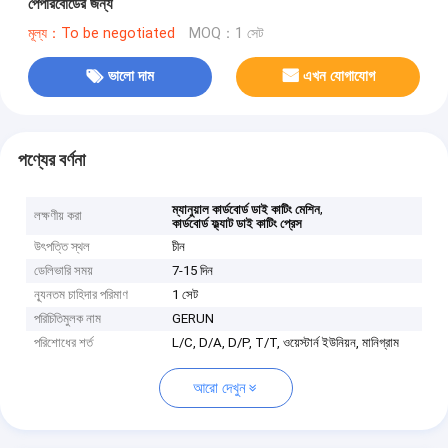
পেপারবোর্ডের জন্য
মূল্য：To be negotiated
MOQ：1 সেট
ভালো দাম
এখন যোগাযোগ
পণ্যের বর্ণনা
,
ম্যানুয়াল কার্ডবোর্ড ডাই কাটিং মেশিন
লক্ষণীয় করা
কার্ডবোর্ড ফ্ল্যাট ডাই কাটিং প্রেস
উৎপত্তি স্থল
চীন
ডেলিভারি সময়
7-15 দিন
ন্যূনতম চাহিদার পরিমাণ
1 সেট
পরিচিতিমুলক নাম
GERUN
পরিশোধের শর্ত
L/C, D/A, D/P, T/T, ওয়েস্টার্ন ইউনিয়ন, মানিগ্রাম
আরো দেখুন