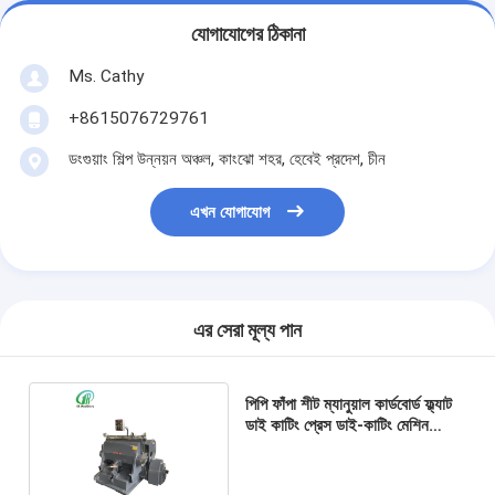
যোগাযোগের ঠিকানা
Ms. Cathy
+8615076729761
ডংগুয়াং শিল্প উন্নয়ন অঞ্চল, কাংঝো শহর, হেবেই প্রদেশ, চীন
এখন যোগাযোগ
এর সেরা মূল্য পান
পিপি ফাঁপা শীট ম্যানুয়াল কার্ডবোর্ড ফ্ল্যাট
ডাই কাটিং প্রেস ডাই-কাটিং মেশিন
পেপারবোর্ডের জন্য