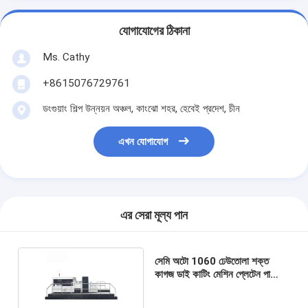
যোগাযোগের ঠিকানা
Ms. Cathy
+8615076729761
ডংগুয়াং শিল্প উন্নয়ন অঞ্চল, কাংঝো শহর, হেবেই প্রদেশ, চীন
এখন যোগাযোগ
এর সেরা মূল্য পান
সেমি অটো 1060 ঢেউতোলা শক্ত
কাগজ ডাই কাটিং মেশিন প্লেটেন পাঞ্চিং
ক্রিজিং এমবসিং