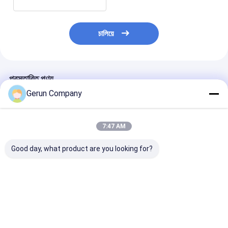
চালিয়ে
প্রস্তাবিত পণ্য
Gerun Company
7:47 AM
Good day, what product are you looking for?
MY1500 অটোমেটিক হাই
MY1080 অটোমেটিক
MYQ1500SA উচ্চ
স্পিড প্রিসিশন কাটিং ডাই কাটিং
কর্গ্রেটেড কার্টন ডাই কাটিং মেশিন
সম্পূর্ণ স্বয়ংক্রিয় ঢ
মেশিন
1080×780 মিমি সর্বোচ্চ
কাগজের নির্ভুল প্যাকেজ
কাগজের আকার এবং 7500 শীট
জন্য ডাই কাটিং মেশিন
/ ঘন্টা সর্বোচ্চ গতির সাথে
ভালো দাম
ভালো দাম
ভালো দাম