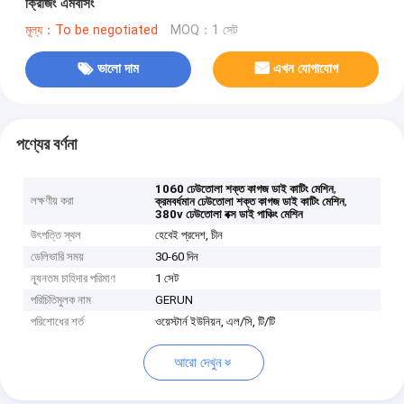
ক্রিজিং এমবসিং
মূল্য：To be negotiated
MOQ：1 সেট
ভালো দাম
এখন যোগাযোগ
পণ্যের বর্ণনা
,
1060 ঢেউতোলা শক্ত কাগজ ডাই কাটিং মেশিন
লক্ষণীয় করা
,
ক্রমবর্ধমান ঢেউতোলা শক্ত কাগজ ডাই কাটিং মেশিন
380v ঢেউতোলা বক্স ডাই পাঞ্চিং মেশিন
উৎপত্তি স্থল
হেবেই প্রদেশ, চীন
ডেলিভারি সময়
30-60 দিন
ন্যূনতম চাহিদার পরিমাণ
1 সেট
পরিচিতিমুলক নাম
GERUN
পরিশোধের শর্ত
ওয়েস্টার্ন ইউনিয়ন, এল/সি, টি/টি
আরো দেখুন