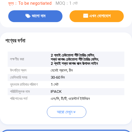
মূল্য：To be negotiated
MOQ：1 সেট
ভালো দাম
এখন যোগাযোগ
পণ্যের বর্ণনা
,
2 প্লাই ঢেউতোলা শীট তৈরির মেশিন
লক্ষণীয় করা
,
শক্ত কাগজ ঢেউতোলা শীট তৈরির মেশিন
2 প্লাই শক্ত কাগজ বাক্স উত্পাদন লাইন
উৎপত্তি স্থল
হেবেই প্রদেশ, চীন
ডেলিভারি সময়
30-60 দিন
ন্যূনতম চাহিদার পরিমাণ
1 সেট
পরিচিতিমুলক নাম
IPACK
পরিশোধের শর্ত
এল/সি, টি/টি, ওয়েস্টার্ন ইউনিয়ন
আরো দেখুন