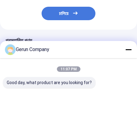
চালিয়ে
প্রস্তাবিত পণ্য
Gerun Company
11:07 PM
Good day, what product are you looking for?
ওয়ার্কিং ওয়াইড 1600 1800
প্রকৃত কাজের গতি 150mmin
প্রধান ড্রাইভ সার্ভো
2000 2200 2500mm
এনসি কাটিং মেশিন
KW 3 স্তর corr
কাস্টমাইজযোগ্য
corrugated কার্ডবোর্ড
কার্ডবোর্ড উত্পাদন লাইন
Corrugated কার্ডবোর্ড
উত্পাদন লাইন কাস্টমাইজযোগ্য
কাজ গতি 150mmi
উৎপাদন লাইন With 380V
কাজ প্রস্থ
স্থিতিশীল আউটপুট
ভালো দাম
ভালো দাম
ভালো দাম
ভোল্টেজ And Corrugated
16001800180022002500mm
Cardboard Cutting
Process