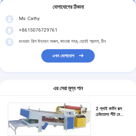
যোগাযোগের ঠিকানা
Ms. Cathy
+8615076729761
ডংগুয়াং শিল্প উন্নয়ন অঞ্চল, কাংঝো শহর, হেবেই প্রদেশ, চীন
এখন যোগাযোগ
এর সেরা মূল্য পান
2 প্লাই কার্টন বক্স
ঢেউতোলা শীট মেকিং
মেশিন