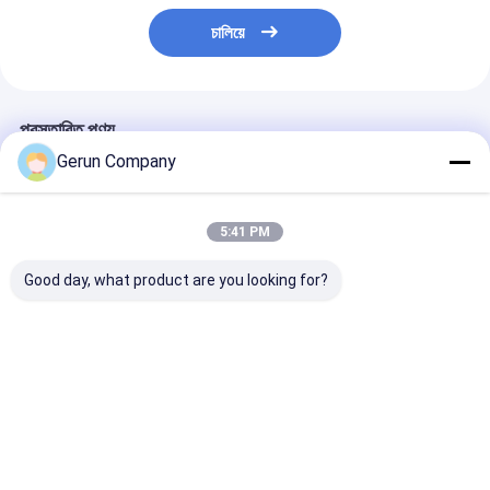
চালিয়ে
প্রস্তাবিত পণ্য
Gerun Company
5:41 PM
Good day, what product are you looking for?
হাই স্পিড ডাবল সার্ভো সেমি
কাগজ বোর্ডের জন্য উচ্চ গতির
উচ্চ স্থায়িত্ব কার্টন বক
অটো স্টিচিং মেশিন
সম্পূর্ণ স্বয়ংক্রিয়
মেশিন উচ্চ সেলাই ক্ষমত
corrugated বক্স সেলাই
মেশিন
ভালো দাম
ভালো দাম
ভালো দাম