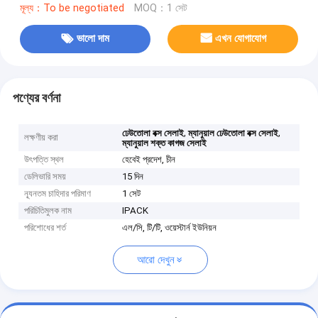
মূল্য：To be negotiated
MOQ：1 সেট
ভালো দাম
এখন যোগাযোগ
পণ্যের বর্ণনা
,
,
ঢেউতোলা বক্স সেলাই
ম্যানুয়াল ঢেউতোলা বক্স সেলাই
লক্ষণীয় করা
ম্যানুয়াল শক্ত কাগজ সেলাই
উৎপত্তি স্থল
হেবেই প্রদেশ, চীন
ডেলিভারি সময়
15 দিন
ন্যূনতম চাহিদার পরিমাণ
1 সেট
পরিচিতিমুলক নাম
IPACK
পরিশোধের শর্ত
এল/সি, টি/টি, ওয়েস্টার্ন ইউনিয়ন
আরো দেখুন