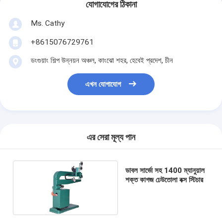
যোগাযোগের ঠিকানা
Ms. Cathy
+8615076729761
ডংগুয়াং শিল্প উন্নয়ন অঞ্চল, কাংঝো শহর, হেবেই প্রদেশ, চীন
এখন যোগাযোগ
এর সেরা মূল্য পান
ডাবল সার্ভো সহ 1400 ম্যানুয়াল
শক্ত কাগজ ঢেউতোলা বক্স স্টিচার