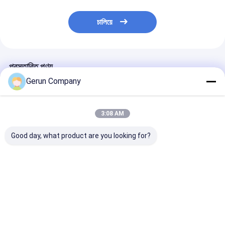
চালিয়ে
প্রস্তাবিত পণ্য
Gerun Company
3:08 AM
Good day, what product are you looking for?
উন্নত স্বয়ংক্রিয় ফোল্ডার গ্লুয়ার
220v50hz স্বয়ংক্রিয় ভাঁজ
2800 মডেল কার্টন ভা
স্টিচার মেশিন মাল্টি ফাংশন
আঠালো এবং সেলাই মেশিন
আঠালো মেশিন উচ্চ স্বয়
স্টেইনলেস স্টীল
ভালো দাম
ভালো দাম
ভালো দাম