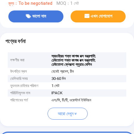
মূল্য：To be negotiated
MOQ：1 সেট
ভালো দাম
এখন যোগাযোগ
পণ্যের বর্ণনা
,
স্বয়ংক্রিয় শক্ত কাগজ বক্স যন্ত্রপাতি
লক্ষণীয় করা
,
ঢেউতোলা শক্ত কাগজ বক্স যন্ত্রপাতি
ঢেউতোলা ফ্লেক্সো গ্লুয়ার মেশিন
উৎপত্তি স্থল
হেবেই প্রদেশ, চীন
ডেলিভারি সময়
30-60 দিন
ন্যূনতম চাহিদার পরিমাণ
1 সেট
পরিচিতিমুলক নাম
IPACK
পরিশোধের শর্ত
এল/সি, টি/টি, ওয়েস্টার্ন ইউনিয়ন
আরো দেখুন