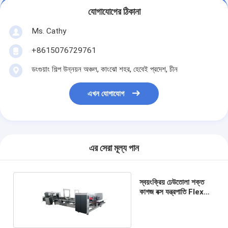
যোগাযোগের ঠিকানা
Ms. Cathy
+8615076729761
ডংগুয়াং শিল্প উন্নয়ন অঞ্চল, কাংঝো শহর, হেবেই প্রদেশ, চীন
এখন যোগাযোগ
এর সেরা মূল্য পান
স্বয়ংক্রিয় ঢেউতোলা শক্ত
কাগজ বক্স যন্ত্রপাতি Flexo
Gluer মেশিন