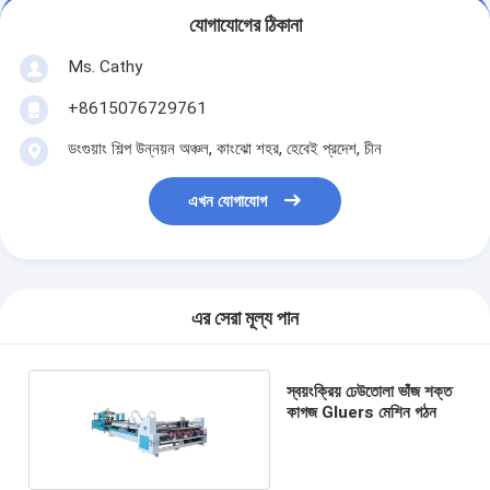
যোগাযোগের ঠিকানা
Ms. Cathy
+8615076729761
ডংগুয়াং শিল্প উন্নয়ন অঞ্চল, কাংঝো শহর, হেবেই প্রদেশ, চীন
এখন যোগাযোগ
এর সেরা মূল্য পান
স্বয়ংক্রিয় ঢেউতোলা ভাঁজ শক্ত
কাগজ Gluers মেশিন গঠন