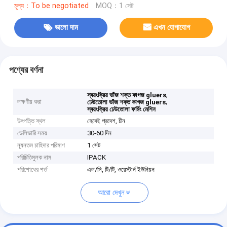
মূল্য：To be negotiated
MOQ：1 সেট
ভালো দাম
এখন যোগাযোগ
পণ্যের বর্ণনা
,
স্বয়ংক্রিয় ভাঁজ শক্ত কাগজ gluers
লক্ষণীয় করা
,
ঢেউতোলা ভাঁজ শক্ত কাগজ gluers
স্বয়ংক্রিয় ঢেউতোলা ফর্মিং মেশিন
উৎপত্তি স্থল
হেবেই প্রদেশ, চীন
ডেলিভারি সময়
30-60 দিন
ন্যূনতম চাহিদার পরিমাণ
1 সেট
পরিচিতিমুলক নাম
IPACK
পরিশোধের শর্ত
এল/সি, টি/টি, ওয়েস্টার্ন ইউনিয়ন
আরো দেখুন