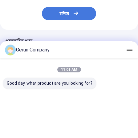
চালিয়ে
প্রস্তাবিত পণ্য
Gerun Company
11:01 AM
Good day, what product are you looking for?
ঢেউতোলা বাক্সের জন্য OEM
২০০০ মডেল সেমি অটো প্রেস
TS150-2 দুই মাথা
ভাঁজ এবং আঠালো মেশিন
টাইপ কার্টন বক্স গ্লুইং মেশিন
টিউব মেশিন সিএনসি মাল্ট
স্বয়ংক্রিয় পেস্টিং মেশিন
ভালো দাম
ভালো দাম
ভালো দাম