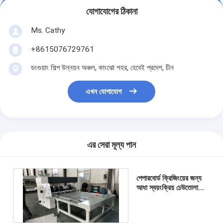
যোগাযোগের ঠিকানা
Ms. Cathy
+8615076729761
ডংগুয়াং শিল্প উন্নয়ন অঞ্চল, কাংঝো শহর, হেবেই প্রদেশ, চীন
এখন যোগাযোগ
এর সেরা মূল্য পান
পেপারবোর্ড ক্রিজিংয়ের জন্য
আধা স্বয়ংক্রিয় ঢেউতোলা
রোটারি স্লটার মেশিন