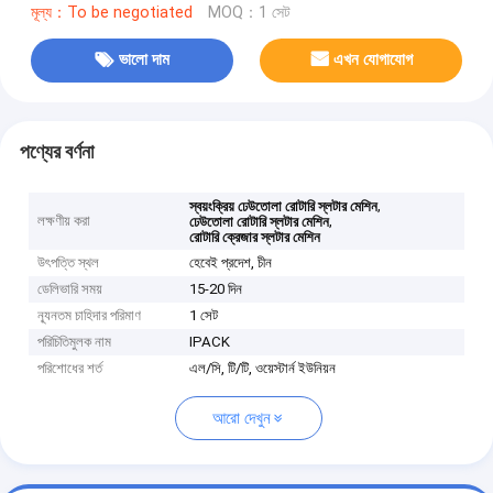
মূল্য：To be negotiated
MOQ：1 সেট
ভালো দাম
এখন যোগাযোগ
পণ্যের বর্ণনা
,
স্বয়ংক্রিয় ঢেউতোলা রোটারি স্লটার মেশিন
লক্ষণীয় করা
,
ঢেউতোলা রোটারি স্লটার মেশিন
রোটারি ক্রেজার স্লটার মেশিন
উৎপত্তি স্থল
হেবেই প্রদেশ, চীন
ডেলিভারি সময়
15-20 দিন
ন্যূনতম চাহিদার পরিমাণ
1 সেট
পরিচিতিমুলক নাম
IPACK
পরিশোধের শর্ত
এল/সি, টি/টি, ওয়েস্টার্ন ইউনিয়ন
আরো দেখুন