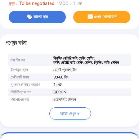
মূল্য：To be negotiated
MOQ：1 সেট
ভালো দাম
এখন যোগাযোগ
পণ্যের বর্ণনা
,
ক্রিজিং রোটারি ডাই মেকিং মেশিন
লক্ষণীয় করা
,
কাটিং রোটারি ডাই মেকিং মেশিন
ক্রিজিং কাটিং মেশিন
উৎপত্তি স্থল
হেবেই প্রদেশ, চীন
ডেলিভারি সময়
30-60 দিন
ন্যূনতম চাহিদার পরিমাণ
1 সেট
পরিচিতিমুলক নাম
GERUN
পরিশোধের শর্ত
ওয়েস্টার্ন ইউনিয়ন
আরো দেখুন