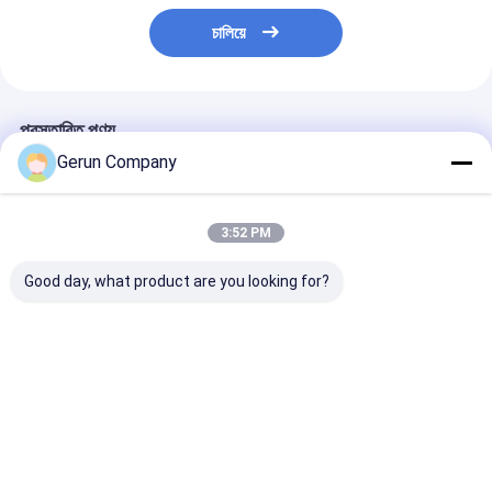
চালিয়ে
প্রস্তাবিত পণ্য
Gerun Company
3:52 PM
Good day, what product are you looking for?
MY1500 অটোমেটিক হাই
MY1080 অটোমেটিক
MYQ1500SA উচ্চ
স্পিড প্রিসিশন কাটিং ডাই কাটিং
কর্গ্রেটেড কার্টন ডাই কাটিং মেশিন
সম্পূর্ণ স্বয়ংক্রিয় ঢ
মেশিন
1080×780 মিমি সর্বোচ্চ
কাগজের নির্ভুল প্যাকেজ
কাগজের আকার এবং 7500 শীট
জন্য ডাই কাটিং মেশিন
/ ঘন্টা সর্বোচ্চ গতির সাথে
ভালো দাম
ভালো দাম
ভালো দাম