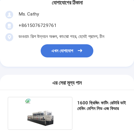
যোগাযোগের ঠিকানা
Ms. Cathy
+8615076729761
ডংগুয়াং শিল্প উন্নয়ন অঞ্চল, কাংঝো শহর, হেবেই প্রদেশ, চীন
এখন যোগাযোগ
এর সেরা মূল্য পান
1600 ক্রিজিং কাটিং রোটারি ডাই
মেকিং মেশিন লিড এজ ফিডার