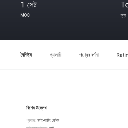
1 সেট
T
MOQ
মূল্য
বৈশিষ্ট্য
গ্যালারী
পণ্যের বর্ণনা
Rati
বিশেষ উল্লেখ
প্রকার::
ডাই-কাটিং মেশিন