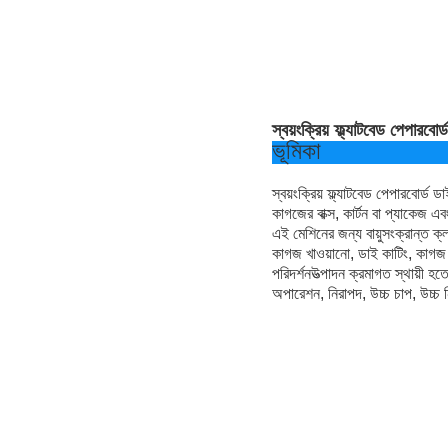
স্বয়ংক্রিয় ফ্ল্যাটবেড পেপারবোর
ভূমিকা
স্বয়ংক্রিয় ফ্ল্যাটবেড পেপারবোর্ড ড
কাগজের বাক্স, কার্টন বা প্যাকেজ এবং
এই মেশিনের জন্য বায়ুসংক্রান্ত ক্
কাগজ খাওয়ানো, ডাই কাটিং, কাগজ স
পরিদর্শনউত্পাদন ক্রমাগত স্থায়ী হত
অপারেশন, নিরাপদ, উচ্চ চাপ, উচ্চ 