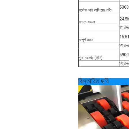
5000(
সর্বোচ্চ ডাই কাটিংয়ের গতি
24.5
সমস্ত ক্ষমতা
স্ট্রি
16.5
সম্পূর্ণ ওজন
স্ট্রি
5900
পুরো আকার (মিমি)
স্ট্র
বিস্তারিত ছবি