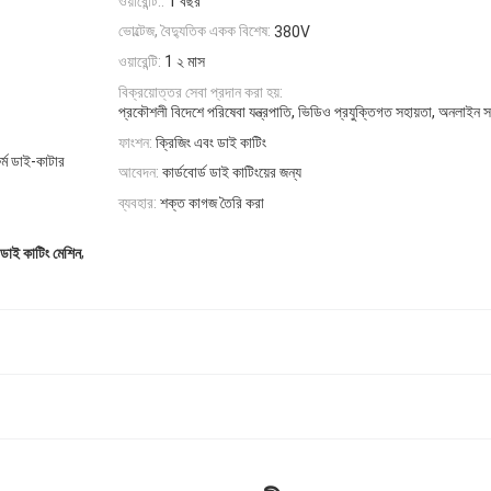
ওয়ারেন্টি::
1 বছর
ভোল্টেজ, বৈদ্যুতিক একক বিশেষ:
380V
ওয়ারেন্টি:
1 ২ মাস
বিক্রয়োত্তর সেবা প্রদান করা হয়:
প্রকৌশলী বিদেশে পরিষেবা যন্ত্রপাতি, ভিডিও প্রযুক্তিগত সহায়তা, অনলাইন 
ফাংশন:
ক্রিজিং এবং ডাই কাটিং
ফর্ম ডাই-কাটার
আবেদন:
কার্ডবোর্ড ডাই কাটিংয়ের জন্য
ব্যবহার:
শক্ত কাগজ তৈরি করা
,
াই কাটিং মেশিন