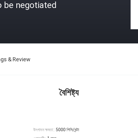
o be negotiated
ngs & Review
বৈশিষ্ট্য
উৎপাদন ক্ষমতা::
5000 পিসি/ঘন্টা