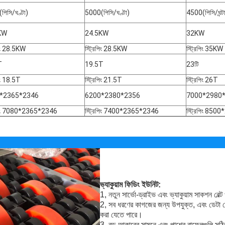
পিসি/ঘণ্টা)
5000(পিসি/ঘণ্টা)
4500(পিসি/ঘন্ট
KW
24.5KW
32KW
পিং 28.5KW
স্ট্রিপিং 28.5KW
স্ট্রিপিং 35KW
T
19.5T
23টি
পিং 18.5T
স্ট্রিপিং 21.5T
স্ট্রিপিং 26T
*2365*2346
6200*2380*2356
7000*2980
িপিং 7080*2365*2346
স্ট্রিপিং 7400*2365*2346
স্ট্রিপিং 85
ভ্যাকুয়াম ফিডিং ইউনিট:
1, নতুন সার্ভো-ড্রাইভ এবং ভ্যাকুয়াম সাকশন বেল্ট 
2, সব ধরণের কাগজের জন্য উপযুক্ত, এবং ডেটা সেটি
করা যেতে পারে।
3, বড় আকারের সামনে এবং পাশের বাফেলগুলি সঠিক