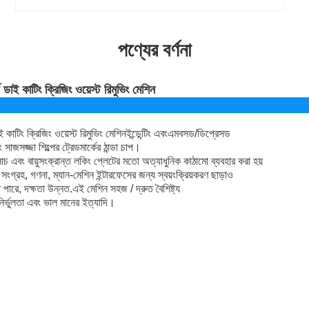
পণ্যের বর্ণনা
্ড ডাই কাটিং ক্রিজিং ওয়েস্ট রিমুভিং মেশিন
াই কাটিং ক্রিজিং ওয়েস্ট রিমুভিং মেশিন
ইন্ডেন্টিং এবং
এমবসড/ডিপ্রেসড
 সাজসজ্জা শিল্পের ট্রেডমার্কের ঠান্ডা চাপ।
লাচ এবং বায়ুসংক্রান্ত লকিং প্লেটের মতো অত্যাধুনিক কাঠামো ব্যবহার করা হয়
ংগ্রহ, গণনা, ম্যান-মেশিন ইন্টারফেসের জন্য স্বয়ংক্রিয়করণ ছাড়াও
ে পারে, দক্ষতা উন্নত.এই মেশিন সহজ / দ্রুত বৈশিষ্ট্য
নির্ভুলতা এবং ভাল মানের ইত্যাদি।