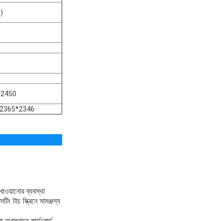
া)
*2450
00*2365*2346
খাওয়ানোর ব্যবস্থা
ং টাচ স্ক্রিনে সামঞ্জস্য
 অবস্থানে কার্ডবোর্ড