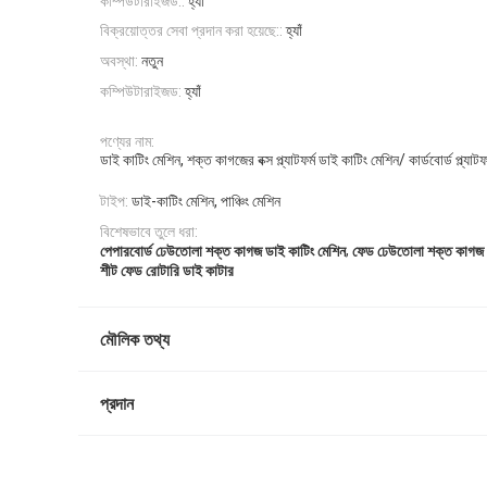
কম্পিউটারাইজড::
হ্যাঁ
বিক্রয়োত্তর সেবা প্রদান করা হয়েছে::
হ্যাঁ
অবস্থা:
নতুন
কম্পিউটারাইজড:
হ্যাঁ
পণ্যের নাম:
ডাই কাটিং মেশিন, শক্ত কাগজের বক্স প্ল্যাটফর্ম ডাই কাটিং মেশিন/ কার্ডবোর্ড প্ল্যাট
টাইপ:
ডাই-কাটিং মেশিন, পাঞ্চিং মেশিন
বিশেষভাবে তুলে ধরা:
,
পেপারবোর্ড ঢেউতোলা শক্ত কাগজ ডাই কাটিং মেশিন
ফেড ঢেউতোলা শক্ত কাগজ ড
শীট ফেড রোটারি ডাই কাটার
মৌলিক তথ্য
প্রদান