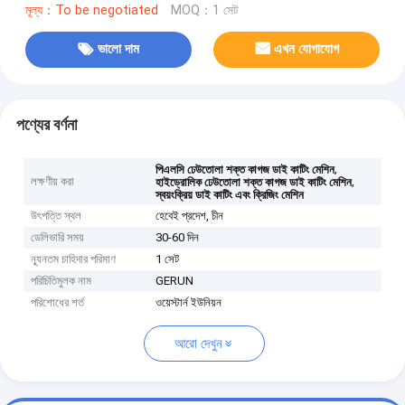
মূল্য：To be negotiated
MOQ：1 সেট
ভালো দাম
এখন যোগাযোগ
পণ্যের বর্ণনা
,
পিএলসি ঢেউতোলা শক্ত কাগজ ডাই কাটিং মেশিন
লক্ষণীয় করা
,
হাইড্রোলিক ঢেউতোলা শক্ত কাগজ ডাই কাটিং মেশিন
স্বয়ংক্রিয় ডাই কাটিং এবং ক্রিজিং মেশিন
উৎপত্তি স্থল
হেবেই প্রদেশ, চীন
ডেলিভারি সময়
30-60 দিন
ন্যূনতম চাহিদার পরিমাণ
1 সেট
পরিচিতিমুলক নাম
GERUN
পরিশোধের শর্ত
ওয়েস্টার্ন ইউনিয়ন
আরো দেখুন