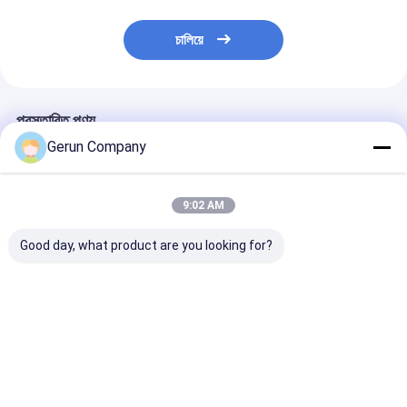
চালিয়ে
প্রস্তাবিত পণ্য
Gerun Company
9:02 AM
Good day, what product are you looking for?
MY1500 অটোমেটিক হাই
MY1080 অটোমেটিক
MYQ1500SA উচ্চ
স্পিড প্রিসিশন কাটিং ডাই কাটিং
কর্গ্রেটেড কার্টন ডাই কাটিং মেশিন
সম্পূর্ণ স্বয়ংক্রিয় ঢ
মেশিন
1080×780 মিমি সর্বোচ্চ
কাগজের নির্ভুল প্যাকেজ
কাগজের আকার এবং 7500 শীট
জন্য ডাই কাটিং মেশিন
/ ঘন্টা সর্বোচ্চ গতির সাথে
ভালো দাম
ভালো দাম
ভালো দাম