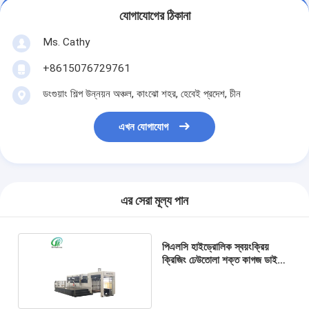
যোগাযোগের ঠিকানা
Ms. Cathy
+8615076729761
ডংগুয়াং শিল্প উন্নয়ন অঞ্চল, কাংঝো শহর, হেবেই প্রদেশ, চীন
এখন যোগাযোগ
এর সেরা মূল্য পান
পিএলসি হাইড্রোলিক স্বয়ংক্রিয়
ক্রিজিং ঢেউতোলা শক্ত কাগজ ডাই
কাটিং মেশিন