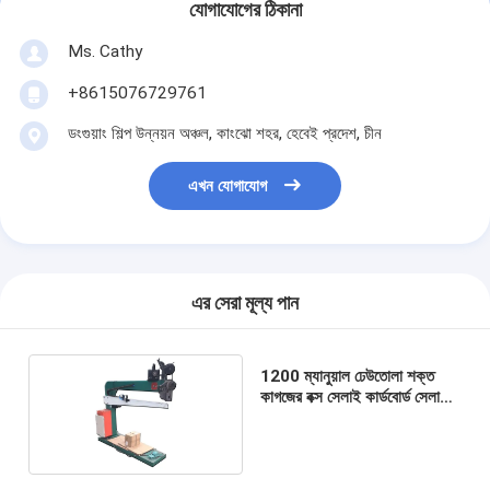
যোগাযোগের ঠিকানা
Ms. Cathy
+8615076729761
ডংগুয়াং শিল্প উন্নয়ন অঞ্চল, কাংঝো শহর, হেবেই প্রদেশ, চীন
এখন যোগাযোগ
এর সেরা মূল্য পান
1200 ম্যানুয়াল ঢেউতোলা শক্ত
কাগজের বক্স সেলাই কার্ডবোর্ড সেলাই
যন্ত্রপাতি