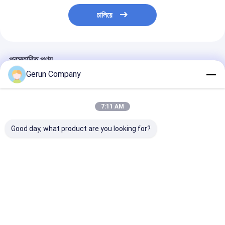
চালিয়ে
প্রস্তাবিত পণ্য
Gerun Company
7:11 AM
Good day, what product are you looking for?
হাই স্পিড ডাবল সার্ভো সেমি
কাগজ বোর্ডের জন্য উচ্চ গতির
উচ্চ স্থায়িত্ব কার্টন বক
অটো স্টিচিং মেশিন
সম্পূর্ণ স্বয়ংক্রিয়
মেশিন উচ্চ সেলাই ক্ষমত
corrugated বক্স সেলাই
মেশিন
ভালো দাম
ভালো দাম
ভালো দাম