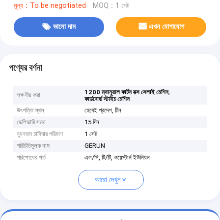
মূল্য：To be negotiated
MOQ：1 সেট
ভালো দাম
এখন যোগাযোগ
পণ্যের বর্ণনা
,
1200 ম্যানুয়াল কার্টন বক্স সেলাই মেশিন
লক্ষণীয় করা
কার্ডবোর্ড স্টাইচ মেশিন
উৎপত্তি স্থল
হেবেই প্রদেশ, চীন
ডেলিভারি সময়
15 দিন
ন্যূনতম চাহিদার পরিমাণ
1 সেট
পরিচিতিমুলক নাম
GERUN
পরিশোধের শর্ত
এল/সি, টি/টি, ওয়েস্টার্ন ইউনিয়ন
আরো দেখুন