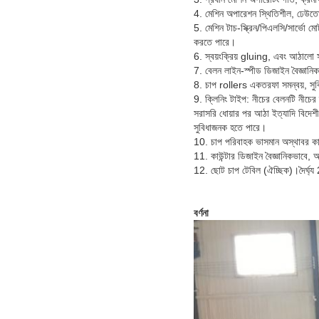
4. মেশিন অপারেশন স্থিতিশীল, ঢেউতোলা
5. মেশিন টাচ-স্ক্রিন/পিএলসি/সার্ভো মোটর
করতে পারে।
6. স্বয়ংক্রিয় gluing, এবং আঠালো স
7. বেলন লাইন-স্পীড ডিজাইন বৈজ্ঞানি
8. চাপ rollers একতরফা সমন্বয়, সুব
9. ক্লিনিং টাইপ: নীচের বেলনটি নীচের 
সরাসরি ধোয়ার পর আঠা ইত্যাদি বিদেশী
সুবিধাজনক হতে পারে।
10. চাপ পরিবাহক ভাসমান অস্থাবর কাঠাম
11. কাউন্টার ডিজাইন বৈজ্ঞানিকভাবে,
12. ছোট চাপ টেবিল (ঐচ্ছিক)।দৈর্ঘ্য 2
বর্ণনা