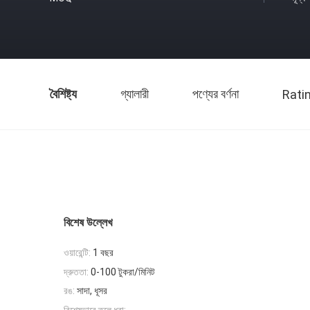
বৈশিষ্ট্য
গ্যালারী
পণ্যের বর্ণনা
Rati
বিশেষ উল্লেখ
ওয়ারেন্টি:
1 বছর
দ্রুততা:
0-100 টুকরা/মিনিট
রঙ:
সাদা, ধূসর