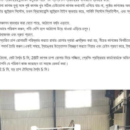
 কাগজ যুগ্ম সঙ্গে পৃষ্ঠ কাগজ খুব সঠিক.ঢেউতোলা কাগজ কখনোই এগিয়ে যায় না, পৃষ্ঠের কাগজের অবস
 কন্ট্রোল সিস্টেম, ডবল ফ্রিকোয়েন্সি কন্ট্রোল টাইপ ব্যবহার করে, সার্কিট সিস্টেম স্থিতিশীল, এবং স্বয়ং
ঞ্চালন ব্যবহার করা যেতে পারে, আঠালো বর্জ্য এড়াতে.
কভাবে পরিমাপ করুন, গতি বেশি হলে আঠালো উড়ে যাওয়া এড়িয়ে চলুন।
িধাজনক এবং দ্রুত গ্রহণ.
স্তরিত চাপ রোলারটি পরিষ্কার করতে রাবার রোলার দ্বারা এক্সট্রুড করা হয়, নীচের কাগজের বিপরীতে 
 পদার্থ তৈরি করুন।একই সময়ে, ট্যাঙ্কের উত্তোলন নিয়ন্ত্রণ করতে গিয়ার এবং চেইন গ্রহণ করে, ট্
ো, মোট দৈর্ঘ্য 5 মি, 28টি কাগজ চাপা রোলার দিয়ে সজ্জিত, প্রেসিং প্রক্রিয়ায় কার্ডবোর্ডকে অভ
 আপনি যে পরিমাণ কাজ করেছেন তা সহজে রেকর্ড করা।
.5 মি, বড় চাপ টেবিলের দৈর্ঘ্য 5 মি।