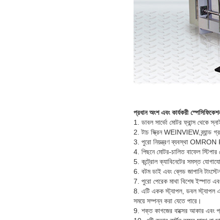
প্রধান অংশ এবং কার্যকরী স্পেসিফিকেশ
1. ডাবল সার্ভো মোটর ফ্রান্স থেকে স্নাই
2. টাচ স্ক্রিন WEINVIEW ব্র্যান্ড গ্
3. পুরো নিয়ন্ত্রণ ব্যবস্থা OMRON P
4. পিছনে মোটর-চালিত বাফেল স্টিপা
5. কন্ট্রোল ক্যাবিনেটের সমস্ত যোগাযোগ
6. বটম ডাই এবং ব্লেড জাপানি টাংস্টেন
7. পুরো পেরেক মাথা বিশেষ ইস্পাত এবং 
8. এটি একক স্ট্যাপল, ডবল স্ট্যাপল এব
সময়ে সম্পন্ন করা যেতে পারে।
9. শক্ত কাগজের বাক্সের আকার এবং প্