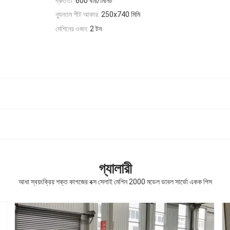
দ্রুততা:
600 বার/মিনিট
ন্যূনতম শীট আকার:
250x740 মিমি
মেশিনের ওজন:
2 টন
গ্যালারী
আধা স্বয়ংক্রিয় শক্ত কাগজের বক্স সেলাই মেশিন 2000 মডেল ডাবল সার্ভো একক পিস