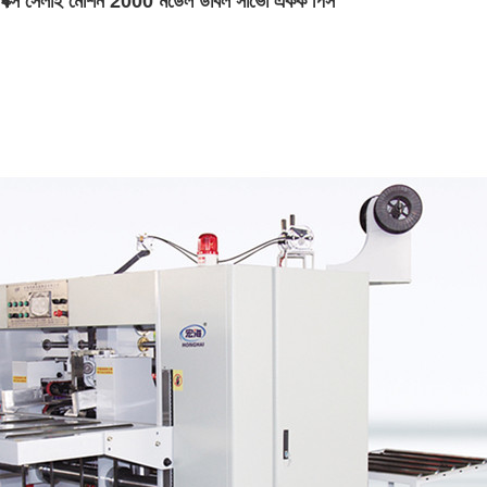
র বক্স সেলাই মেশিন 2000 মডেল ডাবল সার্ভো একক পিস