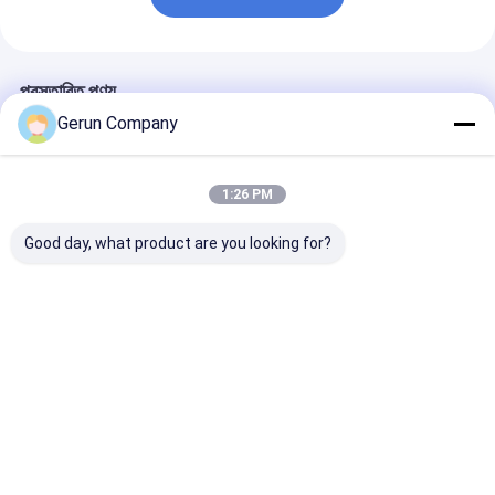
প্রস্তাবিত পণ্য
Gerun Company
1:26 PM
Good day, what product are you looking for?
সর্বোচ্চ প্রস্থ 2500 মিমি
সর্বোচ্চ প্রস্থ 2500 মিমি
উৎপাদন জন্য স্বয়ংক্রি
পাতলা ব্লেড স্লিটার স্কোরার
স্বয়ংক্রিয় ফিড পাতলা ব্লেড
মোড সমন্বিত 3 প্রকার
মেশিন 3 ধরণের স্কোরার মোড
স্লিটার স্কোরার মেশিন,
মোড ঢেউতোলা কার্ডবোর
দিয়ে সজ্জিত যা প্রক্রিয়াজাতকরণ
ঢেউতোলা বোর্ডের জন্য উপযুক্ত,
ব্লেড স্লিটার স্কোরার
নিশ্চিত করে
যা নির্ভুল কাটিং এবং স্কোরিং
ভালো দাম
ভালো দাম
ভালো দাম
অ্যাপ্লিকেশনগুলির জন্য আদর্শ
বাড়ি
আমাদের
আমাদের সাথে যোগাযোগ
Desktop
Site
সম্পর্কে
করুন