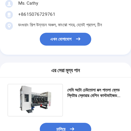
Ms. Cathy
+8615076729761
ডংগুয়াং শিল্প উন্নয়ন অঞ্চল, কাংঝো শহর, হেবেই প্রদেশ, চীন
এখন যোগাযোগ
এর সেরা মূল্য পান
সেমি অটো ঢেউতোলা বক্স পাতলা ব্লেড
স্লিটার স্কোরার মেশিন কাস্টমাইজড
এজ তীক্ষ্ণতা
চালিয়ে