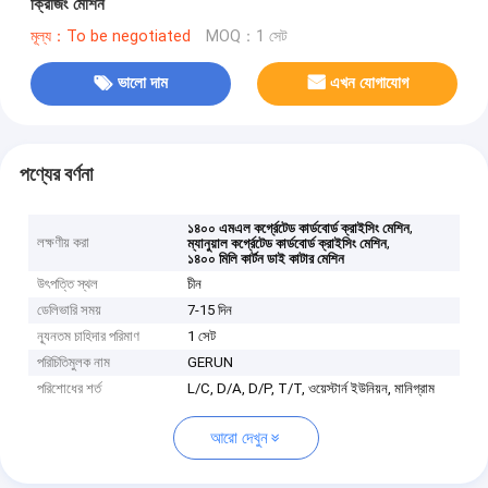
ক্রিজিং মেশিন
মূল্য：To be negotiated
MOQ：1 সেট
ভালো দাম
এখন যোগাযোগ
পণ্যের বর্ণনা
,
১৪০০ এমএল কর্গ্রেটেড কার্ডবোর্ড ক্রাইসিং মেশিন
লক্ষণীয় করা
,
ম্যানুয়াল কর্গ্রেটেড কার্ডবোর্ড ক্রাইসিং মেশিন
১৪০০ মিলি কার্টন ডাই কাটার মেশিন
উৎপত্তি স্থল
চীন
ডেলিভারি সময়
7-15 দিন
ন্যূনতম চাহিদার পরিমাণ
1 সেট
পরিচিতিমুলক নাম
GERUN
পরিশোধের শর্ত
L/C, D/A, D/P, T/T, ওয়েস্টার্ন ইউনিয়ন, মানিগ্রাম
আরো দেখুন