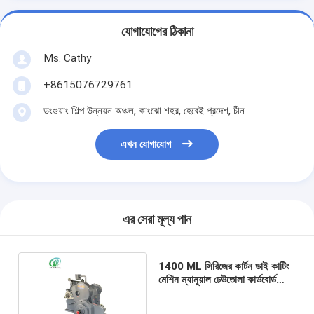
যোগাযোগের ঠিকানা
Ms. Cathy
+8615076729761
ডংগুয়াং শিল্প উন্নয়ন অঞ্চল, কাংঝো শহর, হেবেই প্রদেশ, চীন
এখন যোগাযোগ
এর সেরা মূল্য পান
1400 ML সিরিজের কার্টন ডাই কাটিং
মেশিন ম্যানুয়াল ঢেউতোলা কার্ডবোর্ড
ক্রিজিং মেশিন