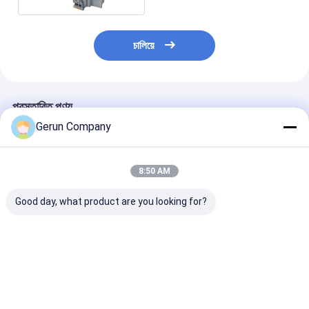
চালিয়ে
প্রস্তাবিত পণ্য
Gerun Company
8:50 AM
Good day, what product are you looking for?
MY1500 অটোমেটিক হাই
MY1080 অটোমেটিক
MYQ1500SA উচ্চ
স্পিড প্রিসিশন কাটিং ডাই কাটিং
কর্গ্রেটেড কার্টন ডাই কাটিং মেশিন
সম্পূর্ণ স্বয়ংক্রিয় ঢ
মেশিন
1080×780 মিমি সর্বোচ্চ
কাগজের নির্ভুল প্যাকেজ
কাগজের আকার এবং 7500 শীট
জন্য ডাই কাটিং মেশিন
/ ঘন্টা সর্বোচ্চ গতির সাথে
ভালো দাম
ভালো দাম
ভালো দাম