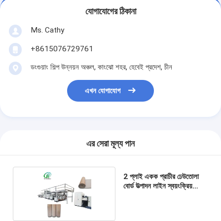
যোগাযোগের ঠিকানা
Ms. Cathy
+8615076729761
ডংগুয়াং শিল্প উন্নয়ন অঞ্চল, কাংঝো শহর, হেবেই প্রদেশ, চীন
এখন যোগাযোগ
এর সেরা মূল্য পান
2 প্লাই একক প্রাচীর ঢেউতোলা
বোর্ড উত্পাদন লাইন স্বয়ংক্রিয়
440v