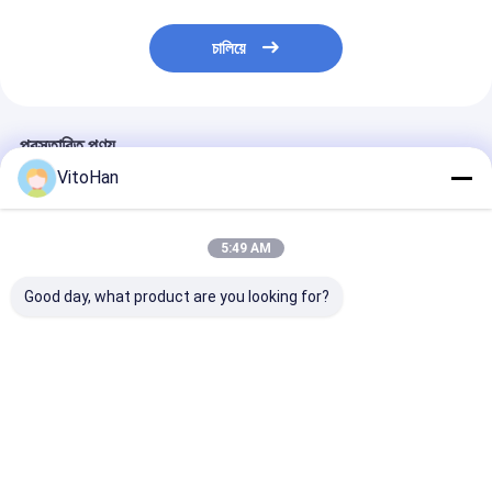
চালিয়ে
প্রস্তাবিত পণ্য
VitoHan
5:49 AM
Good day, what product are you looking for?
ওয়ার্কিং ওয়াইড 1600 1800
প্রকৃত কাজের গতি 150mmin
প্রধান ড্রাইভ সার্ভো
2000 2200 2500mm
এনসি কাটিং মেশিন
KW 3 স্তর corr
কাস্টমাইজযোগ্য
corrugated কার্ডবোর্ড
কার্ডবোর্ড উত্পাদন লাইন
Corrugated কার্ডবোর্ড
উত্পাদন লাইন কাস্টমাইজযোগ্য
কাজ গতি 150mmi
উৎপাদন লাইন With 380V
কাজ প্রস্থ
স্থিতিশীল আউটপুট
ভালো দাম
ভালো দাম
ভালো দাম
ভোল্টেজ And Corrugated
16001800180022002500mm
Cardboard Cutting
Process