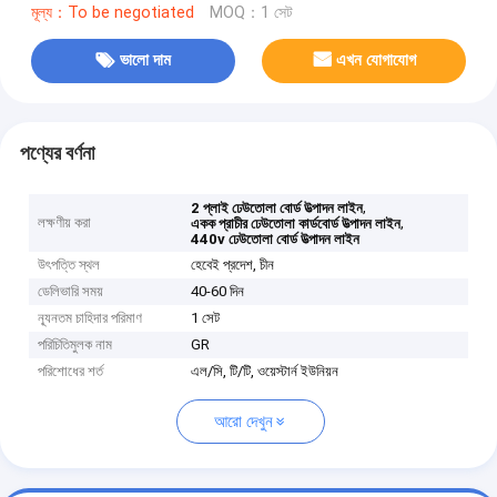
মূল্য：To be negotiated
MOQ：1 সেট
ভালো দাম
এখন যোগাযোগ
পণ্যের বর্ণনা
,
2 প্লাই ঢেউতোলা বোর্ড উত্পাদন লাইন
লক্ষণীয় করা
,
একক প্রাচীর ঢেউতোলা কার্ডবোর্ড উত্পাদন লাইন
440v ঢেউতোলা বোর্ড উত্পাদন লাইন
উৎপত্তি স্থল
হেবেই প্রদেশ, চীন
ডেলিভারি সময়
40-60 দিন
ন্যূনতম চাহিদার পরিমাণ
1 সেট
পরিচিতিমুলক নাম
GR
পরিশোধের শর্ত
এল/সি, টি/টি, ওয়েস্টার্ন ইউনিয়ন
আরো দেখুন