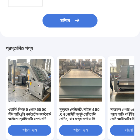
padding-left: 20px; } ul li { line-
height: 2.3 } a { color: #20a53a }
window.onload = function() {
document.onkeydown = function() {
চালিয়ে
প্রস্তাবিত পণ্য
ওয়ার্কিং স্পিড 0 থেকে 5500
নূন্যতম লেমিনেটিং সাইজ 400
সারফেস পেপার ২৫০ থ
শীট প্রতি ঘন্টা কর্গুয়েটেড কার্ডবোর্ড
X 400মিমি ফ্লুট লেমিনেটিং
গ্রাম প্রতি বর্গ মিটার ৩
আঠালো ল্যামিনেটিং লেপ মেশিন
মেশিন, যার মধ্যে সর্বোচ্চ ফিডিং
সেমি অটোমেটিক ফিল্ম ল
ফ্রিকোয়েন্সি 50 60Hz
সাইজ 1320মিমি এবং
মেশিন ফিল্ম ল্যামিনেশ
উত্পাদনের জন্য
5.45T প্রেসার ক্যাপাসিটি
ভালো দাম
ভালো দাম
ভালো দাম
রয়েছে, যা ভারী কাজের জন্য
ডিজাইন করা হয়েছে।