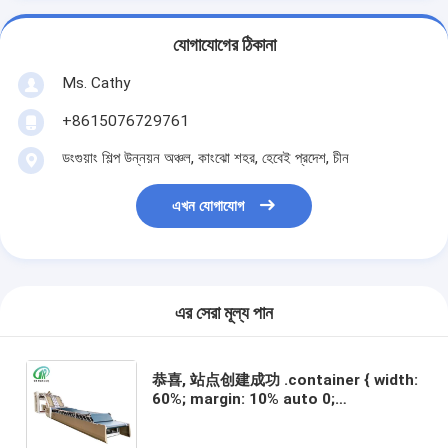
যোগাযোগের ঠিকানা
Ms. Cathy
+8615076729761
ডংগুয়াং শিল্প উন্নয়ন অঞ্চল, কাংঝো শহর, হেবেই প্রদেশ, চীন
এখন যোগাযোগ
এর সেরা মূল্য পান
恭喜, 站点创建成功 .container { width:
60%; margin: 10% auto 0;
background-color: #f0f0f0; padding:
2% 5%; border-radius: 10px } ul {