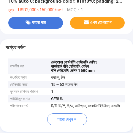
10% auto 0; background-color: #f0f0f0; padding: 2%
5%; border-radius: 10px } ul { padding-left: 20px; } ul li
মূল্য：USD2,000~150,000/set
MOQ：1
{ line-height: 2.3 } a { color: #20a53a } window.onload
= function() { document.onkeydown = function() {
ভালো দাম
এখন যোগাযোগ
পণ্যের বর্ণনা
,
ঢেউতোলা বোর্ড বাঁশি লেমিনেটিং মেশিন
লক্ষণীয় করা
,
কার্ডবোর্ড বাঁশি লেমিনেটিং মেশিন
বাঁশি লেমিনেটিং মেশিন 1600mm
উৎপত্তি স্থল
ক্যাংজু, চীন
ডেলিভারি সময়
15 ~ 60 কাজের দিন
ন্যূনতম চাহিদার পরিমাণ
1
পরিচিতিমুলক নাম
GERUN
পরিশোধের শর্ত
টি/টি, ডি/পি, ডি/এ, মানিগ্রাম, ওয়েস্টার্ন ইউনিয়ন, এল/সি
আরো দেখুন