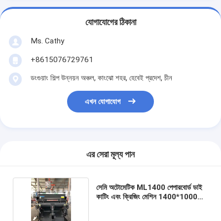
যোগাযোগের ঠিকানা
Ms. Cathy
+8615076729761
ডংগুয়াং শিল্প উন্নয়ন অঞ্চল, কাংঝো শহর, হেবেই প্রদেশ, চীন
এখন যোগাযোগ
এর সেরা মূল্য পান
সেমি অটোমেটিক ML1400 পেপারবোর্ড ডাই
কাটিং এবং ক্রিজিং মেশিন 1400*1000
মিমি