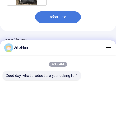
চালিয়ে
প্রস্তাবিত পণ্য
VitoHan
6:42 AM
Good day, what product are you looking for?
MY1500 অটোমেটিক হাই
MY1080 অটোমেটিক
MYQ1500SA উচ্চ
স্পিড প্রিসিশন কাটিং ডাই কাটিং
কর্গ্রেটেড কার্টন ডাই কাটিং মেশিন
সম্পূর্ণ স্বয়ংক্রিয় ঢ
মেশিন
1080×780 মিমি সর্বোচ্চ
কাগজের নির্ভুল প্যাকেজ
কাগজের আকার এবং 7500 শীট
জন্য ডাই কাটিং মেশিন
/ ঘন্টা সর্বোচ্চ গতির সাথে
ভালো দাম
ভালো দাম
ভালো দাম