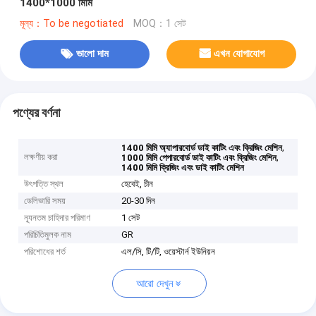
1400*1000 মিমি
মূল্য：To be negotiated
MOQ：1 সেট
ভালো দাম
এখন যোগাযোগ
পণ্যের বর্ণনা
,
1400 মিমি অ্যাপারবোর্ড ডাই কাটিং এবং ক্রিজিং মেশিন
লক্ষণীয় করা
,
1000 মিমি পেপারবোর্ড ডাই কাটিং এবং ক্রিজিং মেশিন
1400 মিমি ক্রিজিং এবং ডাই কাটিং মেশিন
উৎপত্তি স্থল
হেবেই, চীন
ডেলিভারি সময়
20-30 দিন
ন্যূনতম চাহিদার পরিমাণ
1 সেট
পরিচিতিমুলক নাম
GR
পরিশোধের শর্ত
এল/সি, টি/টি, ওয়েস্টার্ন ইউনিয়ন
আরো দেখুন