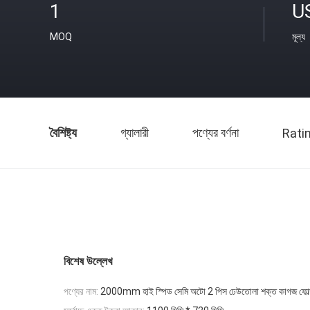
1
U
MOQ
মূল্য
বৈশিষ্ট্য
গ্যালারী
পণ্যের বর্ণনা
Rati
বিশেষ উল্লেখ
পণ্যের নাম:
2000mm হাই স্পিড সেমি অটো 2 পিস ঢেউতোলা শক্ত কাগজ ফোল্ডার