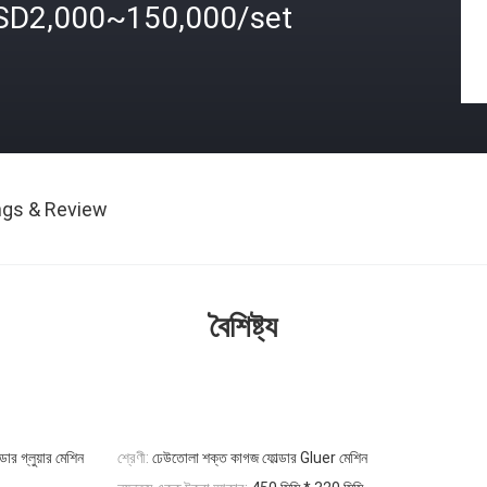
SD2,000~150,000/set
ngs & Review
বৈশিষ্ট্য
 গ্লুয়ার মেশিন
শ্রেণী:
ঢেউতোলা শক্ত কাগজ ফোল্ডার Gluer মেশিন