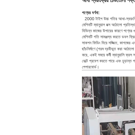
আধা স্বয়ংক্রিয় ঢেউতোলা শক
পণ্যের বর্ণনা:
2000 টাইপ উচ্চ গতির আধা-স্বয়ংক
মেশিনটি ম্যানুয়াল বক্স আঠালো প্রতিস
বিভিন্ন কাজের উপায়ের কারণে পণ্যের
মেশিনটি গতি সামঞ্জস্য করতে ডবল ফ্রিকো
সাকশন ফিডিং দিয়ে সজ্জিত, কাগজের 
ছাঁচনির্মাণে (গরম দ্রবীভূত করা আঠাল
করে, একই সময়ে কর্মী ম্যানুয়ালি ক্
বেল্টে প্রবেশ করতে পারে এবং চূড়ান্
পেপারবোর্ড।