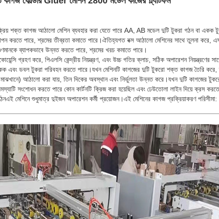
্ত কাগজ ফোল্ডার Gluer মেশিন 2800 মডেল কাজের প্ল্যাটফর্ম
্রিয় শক্ত কাগজ আঠালো মেশিন ব্যবহার করা যেতে পারে AA, AB মডেল দুটি টুকরা গঠন বা একক 
্থাপন করতে পারে, শ্রমের তীব্রতা কমাতে পারে।ঐতিহ্যগত বক্স আঠালো মেশিনের সাথে তুলনা করে, এস, 
 গুণমানকে ব্যাপকভাবে উন্নত করতে পারে, শ্রমের খরচ কমাতে পারে।
য়েন্সি গ্রহণ করে, পিএলসি কেন্দ্রীয় নিয়ন্ত্রণ, এবং উচ্চ গতির ক্লাচ, সঠিক অপারেশন নিয়ন্ত্রণের 
একক এবং ডবল টুকরা পরিবহন করতে পারে।যখন মেশিনটি কাগজের দুটি টুকরো শক্ত কাগজ তৈরি করে, 
ো মাঝখানে) আঠালো করা যায়, তিন দিকের অবস্থান এবং নির্ভুলতা উন্নত করে।যখন দুটি কাগজের টুকরো 
রস সমস্যাটি সংশোধন করতে পারে কোন কার্টনটি ক্রিজ করা হয়েছিল এবং ঢেউতোলা লাইন দিয়ে ক্রস করতে
ত গঠনএই মেশিনে শুধুমাত্র দুইজন অপারেশন কর্মী প্রয়োজন।এই মেশিনের কাগজ প্রক্রিয়াকরণ পরিসী