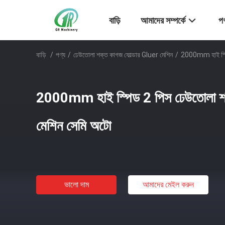
বাড়ি
আমাদের সম্পর্কে
পণ
বাড়ি
/
পণ্য
/
ঢেউতোলা শক্ত কাগজ ফোল্ডার Gluer মেশিন
/
2000mm হাই স্পিড
2000mm হাই স্পিড 2 পিস ঢেউতোলা শক্ত
মেশিন সেমি অটো
ভালো দাম
আমাদের মেইল ​​করুন