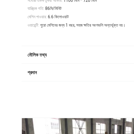
সর্বোচ্চ একক টুকরা আকার:
1100 মিমি * 720 মিমি
যান্ত্রিক গতি:
86মি/মিনিট
মেশিন পাওয়ার:
6.6 কিলোওয়াট
ওয়ারেন্টি:
পুরো মেশিনের জন্য 1 বছর, সহজ ক্ষতির অংশগুলি অন্তর্ভুক্ত নয়।
মৌলিক তথ্য
প্রদান