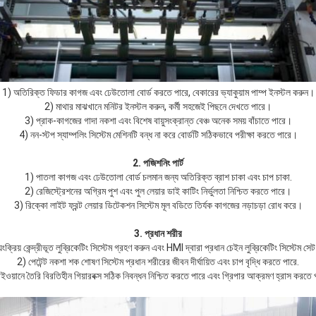
1) অতিরিক্ত ফিডার কাগজ এবং ঢেউতোলা বোর্ড করতে পারে, বেকারের ভ্যাকুয়াম পাম্প ইনস্টল করুন।
2) মাথার মাঝখানে মনিটর ইনস্টল করুন, কর্মী সহজেই পিছনে দেখতে পারে।
3) প্রাক-কাগজের গাদা নকশা এবং বিশেষ বায়ুসংক্রান্ত বেঞ্চ অনেক সময় বাঁচাতে পারে।
4) নন-স্টপ স্যাম্পলিং সিস্টেম মেশিনটি বন্ধ না করে বোর্ডটি সঠিকভাবে পরীক্ষা করতে পারে।
2. পজিশনিং পার্ট
1) পাতলা কাগজ এবং ঢেউতোলা বোর্ড চলমান জন্য অতিরিক্ত ব্রাশ চাকা এবং চাপ চাকা.
2) রেজিস্ট্রেশনের অগ্রিম পুশ এবং পুল লেয়ার ডাই কাটিং নির্ভুলতা নিশ্চিত করতে পারে।
3) রিক্কো লাইট ফ্রন্ট লেয়ার ডিটেকশন সিস্টেম মূল বডিতে তির্যক কাগজের নড়াচড়া রোধ করে।
3. প্রধান শরীর
়ংক্রিয় কেন্দ্রীভূত লুব্রিকেটিং সিস্টেম গ্রহণ করুন এবং HMI দ্বারা প্রধান চেইন লুব্রিকেটিং সিস্টেম স
2) পেটেন্ট নকশা শক শোষণ সিস্টেম প্রধান শরীরের জীবন দীর্ঘায়িত এবং চাপ বৃদ্ধি করতে পারে.
ইওয়ানে তৈরি বিরতিহীন গিয়ারবক্স সঠিক নিবন্ধন নিশ্চিত করতে পারে এবং গ্রিপার আক্রমণ হ্রাস করতে