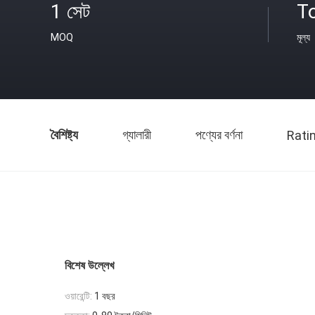
1 সেট
T
MOQ
মূল্য
বৈশিষ্ট্য
গ্যালারী
পণ্যের বর্ণনা
Rati
বিশেষ উল্লেখ
ওয়ারেন্টি:
1 বছর