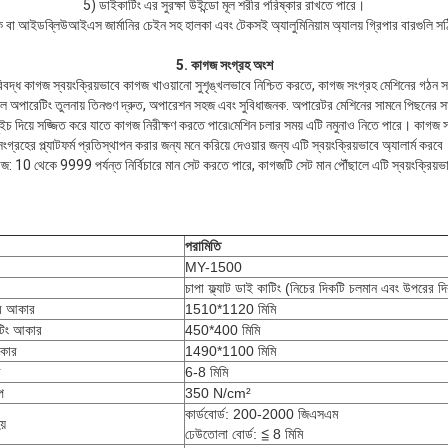
5) ডাইকাটিং এর সুরক্ষা উইন্ডো মূল শরীর পরিষ্কার রাখতে পারে।
ে বা আইডব্লিউআইএস জার্মানির চেইন সহ হালকা এবং টেকসই অ্যালুমিনিয়াম অ্যালয় গ্রিপার বারগুলি সঠি
5. কাগজ সংগ্রহ অংশ
বদ্ধ কাগজ স্বয়ংক্রিয়ভাবে কাগজ খাওয়ানো সুশৃঙ্খলভাবে নিশ্চিত করতে, কাগজ সংগ্রহ মেশিনের গঠন
নুয়াল অপারেটিং তুলনায় তিনগুণ দ্রুত, অপারেশন সহজ এবং সুবিধাজনক. অপারেটর মেশিনের সামনে পিছনের স
ইচ দিয়ে সজ্জিত করে যাতে কাগজ নিরীক্ষণ করতে পারে৷মেশিন চলার সময় এটি নমুনাও নিতে পারে। কাগজ
সংগ্রহের প্ল্যাটফর্ম প্রতিস্থাপন করার জন্য মনে করিয়ে দেওয়ার জন্য এটি স্বয়ংক্রিয়ভাবে অ্যালার্ম করবে
 10 থেকে 9999 পর্যন্ত নির্বিচারে মান সেট করতে পারে, কাগজটি সেট মান পৌঁছালে এটি স্বয়ংক্রিয়ভা
পরামিতি
MY-1500
চাপা ফ্ল্যাট ডাই কাটিং (নিচের দিকটি চলমান এবং উপরের দ
ের আকার
1510*1120 মিমি
িটিং আকার
450*400 মিমি
আকার
1490*1100 মিমি
র
6-8 মিমি
প
350 N/cm²
কার্ডবোর্ড: 200-2000 জিএসএম
য়
ঢেউতোলা বোর্ড: ≦ 8 মিমি