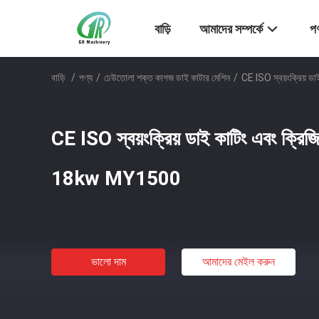
বাড়ি
আমাদের সম্পর্কে
পণ
বাড়ি
/
পণ্য
/
ঢেউতোলা শক্ত কাগজ ডাই কাটার মেশিন
/
CE ISO স্বয়ংক্রিয় ড
CE ISO স্বয়ংক্রিয় ডাই কাটিং এবং ক্রিজিং
18kw MY1500
ভালো দাম
আমাদের মেইল ​​করুন