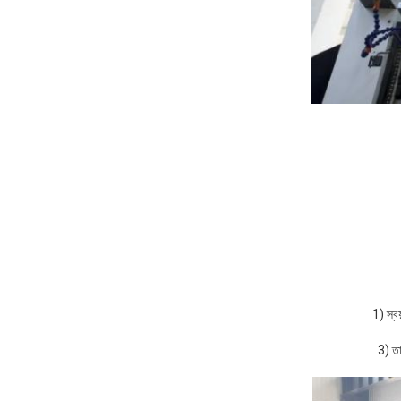
1) স্বয
3) তা