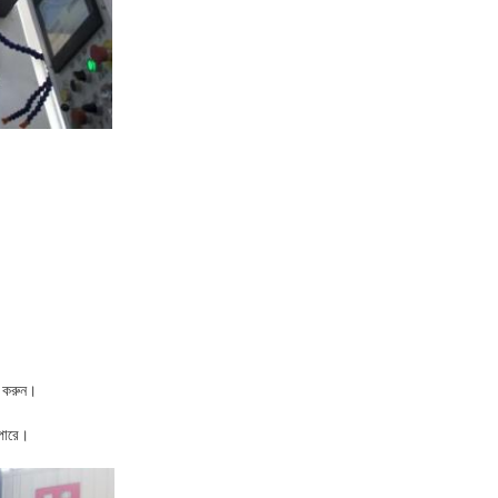
েট করুন।
 পারে।