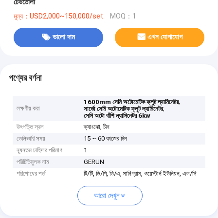
ঢেউতোলা
মূল্য：USD2,000~150,000/set
MOQ：1
ভালো দাম
এখন যোগাযোগ
পণ্যের বর্ণনা
,
1600mm সেমি অটোমেটিক ফ্লুট ল্যামিনেটর
লক্ষণীয় করা
,
সার্ভো সেমি অটোমেটিক ফ্লুট ল্যামিনেটর
সেমি অটো বাঁশি ল্যামিনেটর 6kw
উৎপত্তি স্থল
ক্যাংঝো, চীন
ডেলিভারি সময়
15 ~ 60 কাজের দিন
ন্যূনতম চাহিদার পরিমাণ
1
পরিচিতিমুলক নাম
GERUN
পরিশোধের শর্ত
টি/টি, ডি/পি, ডি/এ, মানিগ্রাম, ওয়েস্টার্ন ইউনিয়ন, এল/সি
আরো দেখুন