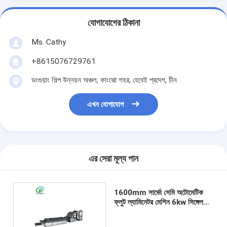
যোগাযোগের ঠিকানা
Ms. Cathy
+8615076729761
ডংগুয়াং শিল্প উন্নয়ন অঞ্চল, কাংঝো শহর, হেবেই প্রদেশ, চীন
এখন যোগাযোগ
এর সেরা মূল্য পান
1600mm সার্ভো সেমি অটোমেটিক
ফ্লুট ল্যামিনেটর মেশিন 6kw সিঙ্গেল
সাইড ঢেউতোলা