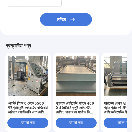
চালিয়ে
প্রস্তাবিত পণ্য
ওয়ার্কিং স্পিড 0 থেকে 5500
নূন্যতম লেমিনেটিং সাইজ 400
সারফেস পেপার ২৫০ থ
শীট প্রতি ঘন্টা কর্গুয়েটেড কার্ডবোর্ড
X 400মিমি ফ্লুট লেমিনেটিং
গ্রাম প্রতি বর্গ মিটার ৩
আঠালো ল্যামিনেটিং লেপ মেশিন
মেশিন, যার মধ্যে সর্বোচ্চ ফিডিং
সেমি অটোমেটিক ফিল্ম ল
ফ্রিকোয়েন্সি 50 60Hz
সাইজ 1320মিমি এবং
মেশিন ফিল্ম ল্যামিনেশ
উত্পাদনের জন্য
5.45T প্রেসার ক্যাপাসিটি
ভালো দাম
ভালো দাম
ভালো দাম
রয়েছে, যা ভারী কাজের জন্য
ডিজাইন করা হয়েছে।