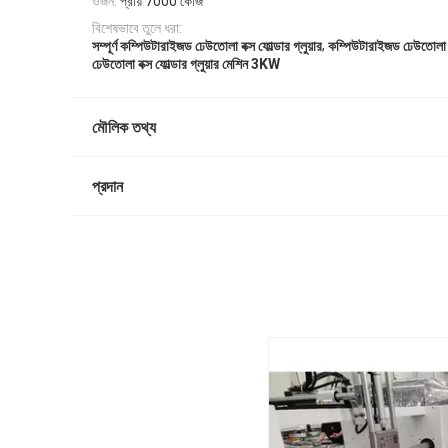
ওজন:
প্রায় 7000 কেজি
বিশেষভাবে তুলে ধরা:
,
সম্পূর্ণ কম্পিউটারাইজড ঢেউতোলা বক্স ফোল্ডার গ্লুয়ার
কম্পিউটারাইজড ঢেউতোলা বক্
ঢেউতোলা বক্স ফোল্ডার গ্লুয়ার মেশিন 3KW
মৌলিক তথ্য
প্রদান