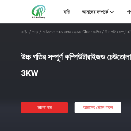
বাড়ি
আমাদের সম্পর্কে
পণ
বাড়ি
/
পণ্য
/
ঢেউতোলা শক্ত কাগজ ফোল্ডার Gluer মেশিন
/
উচ্চ গতির সম্পূর্ণ
উচ্চ গতির সম্পূর্ণ কম্পিউটারাইজড ঢেউতোলা ব
3KW
ভালো দাম
আমাদের মেইল ​​করুন