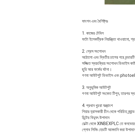
ফাংশন এবং বৈশিষ্ট্যঃ
1. কাজের টেবিল
ফটো ইলেকট্রিক নিয়ন্ত্রিত খাওয়ানো, 
2. প্রেস সংশোধন
আঠালো এবং দ্বিতীয় চাপের পরে বন্ডারট
সজ্জিত স্বয়ংক্রিয় সংশোধন ডিভাইস কা
ছুরি আর ফর্কের ঘটনা।
গণনা আউটপুট ডিভাইস এবং photoelectr
3. অনুভূমিক আউটপুট
গণনা আউটপুট সংকেত টিপুন, তারপর স্বয
4. প্রধান খুচরা যন্ত্রাংশ
গিয়ার হ্রাসকারী চীন থেকে পরিচিত ব্র্যান্ড
চিন্টের বিদ্যুৎ উপাদান
ডেল্টা থেকে XINBEXPLC তে কনভেয়র ব
গ্লোব লিমিং হেডটি আমদানি করা উপাদান 