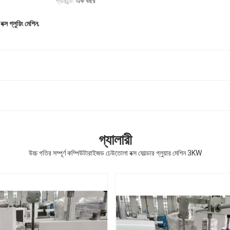
গ্যারান্টি:
এক বছর
,
স গ্লুয়িং মেশিন
গ্যালারী
উচ্চ গতির সম্পূর্ণ কম্পিউটারাইজড ঢেউতোলা বক্স ফোল্ডার গ্লুয়ার মেশিন 3KW