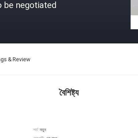
o be negotiated
ngs & Review
বৈশিষ্ট্য
শর্ত:
নতুন