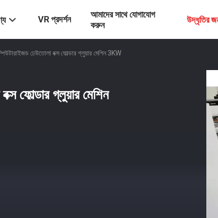
আমাদের সাথে যোগাযোগ
VR প্রদর্শন
্য
উদ্ধৃতির 
করুন
 কম্পিউটারাইজড ঢেউতোলা বক্স ফোল্ডার গ্লুয়ার মেশিন 3KW
ক্স ফোল্ডার গ্লুয়ার মেশিন