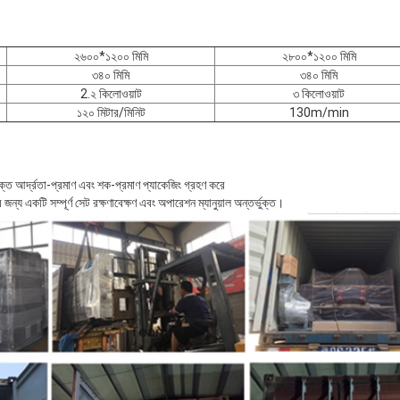
২৬০০*১২০০ মিমি
২৮০০*১২০০ মিমি
৩৪০ মিমি
৩৪০ মিমি
2.২ কিলোওয়াট
৩ কিলোওয়াট
১২০ মিটার/মিনিট
130m/min
ুক্ত আর্দ্রতা-প্রমাণ এবং শক-প্রমাণ প্যাকেজিং গ্রহণ করে
্য একটি সম্পূর্ণ সেট রক্ষণাবেক্ষণ এবং অপারেশন ম্যানুয়াল অন্তর্ভুক্ত।