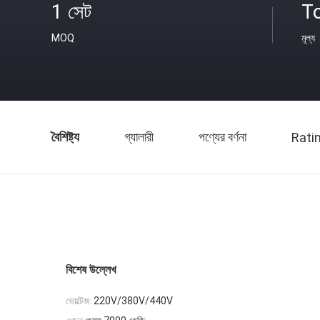
1 সেট
T
MOQ
মূল্য
বৈশিষ্ট্য
গ্যালারী
পণ্যের বর্ণনা
Rati
বিশেষ উল্লেখ
ভোল্টেজ:
220V/380V/440V