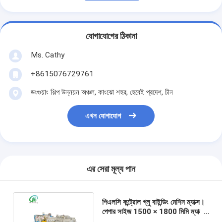
যোগাযোগের ঠিকানা
Ms. Cathy
+8615076729761
ডংগুয়াং শিল্প উন্নয়ন অঞ্চল, কাংঝো শহর, হেবেই প্রদেশ, চীন
এখন যোগাযোগ
এর সেরা মূল্য পান
পিএলসি কন্ট্রোল গ্লু বাইন্ডিং মেশিন ম্যাক্স।
পেপার সাইজ 1500 × 1800 মিমি ম্যাক্স।
পেপারের বেধ 12 মিমি