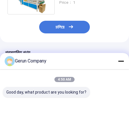
Price： 1
চালিয়ে
প্রস্তাবিত পণ্য
Gerun Company
4:50 AM
Good day, what product are you looking for?
ঢেউতোলা বাক্সের জন্য OEM
২০০০ মডেল সেমি অটো প্রেস
TS150-2 দুই মাথা
ভাঁজ এবং আঠালো মেশিন
টাইপ কার্টন বক্স গ্লুইং মেশিন
টিউব মেশিন সিএনসি মাল্ট
স্বয়ংক্রিয় পেস্টিং মেশিন
ভালো দাম
ভালো দাম
ভালো দাম