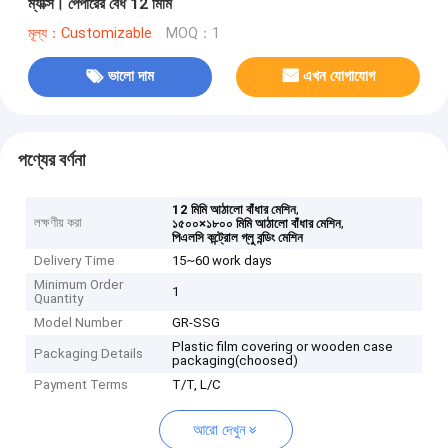
ম্যাক্স। পেপারের বেধ 12 মিমি
মূল্য：Customizable
MOQ：1
ভালো দাম
এখন যোগাযোগ
পণ্যের বর্ণনা
,
12 মিমি আঠালো বাঁধার মেশিন
লক্ষণীয় করা
,
১৫০০×১৮০০ মিমি আঠালো বাঁধার মেশিন
পিএলসি কন্ট্রোল গ্লু বন্ডিং মেশিন
Delivery Time
15~60 work days
Minimum Order
1
Quantity
Model Number
GR-SSG
Plastic film covering or wooden case
Packaging Details
packaging(choosed)
Payment Terms
T/T, L/C
আরো দেখুন