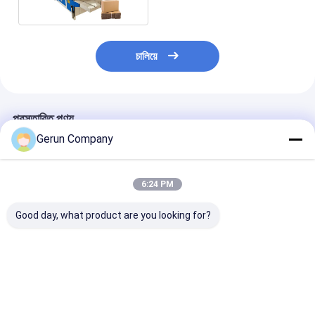
চালিয়ে
প্রস্তাবিত পণ্য
Gerun Company
6:24 PM
Good day, what product are you looking for?
ঢেউতোলা বাক্সের জন্য OEM
২০০০ মডেল সেমি অটো প্রেস
TS150-2 দুই মাথা
ভাঁজ এবং আঠালো মেশিন
টাইপ কার্টন বক্স গ্লুইং মেশিন
টিউব মেশিন সিএনসি মাল্ট
স্বয়ংক্রিয় পেস্টিং মেশিন
ভালো দাম
ভালো দাম
ভালো দাম