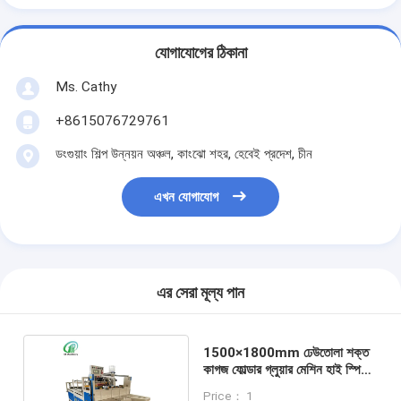
যোগাযোগের ঠিকানা
Ms. Cathy
+8615076729761
ডংগুয়াং শিল্প উন্নয়ন অঞ্চল, কাংঝো শহর, হেবেই প্রদেশ, চীন
এখন যোগাযোগ
এর সেরা মূল্য পান
1500×1800mm ঢেউতোলা শক্ত
কাগজ ফোল্ডার গ্লুয়ার মেশিন হাই স্পিড
স্বয়ংক্রিয়
Price： 1