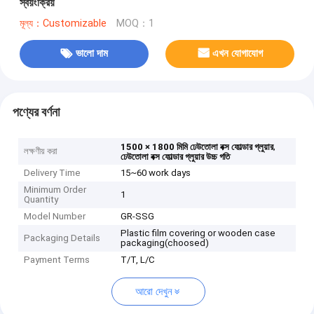
স্বয়ংক্রিয়
মূল্য：Customizable
MOQ：1
ভালো দাম
এখন যোগাযোগ
পণ্যের বর্ণনা
,
1500 × 1800 মিমি ঢেউতোলা বক্স ফোল্ডার গ্লুয়ার
লক্ষণীয় করা
ঢেউতোলা বক্স ফোল্ডার গ্লুয়ার উচ্চ গতি
Delivery Time
15~60 work days
Minimum Order
1
Quantity
Model Number
GR-SSG
Plastic film covering or wooden case
Packaging Details
packaging(choosed)
Payment Terms
T/T, L/C
আরো দেখুন