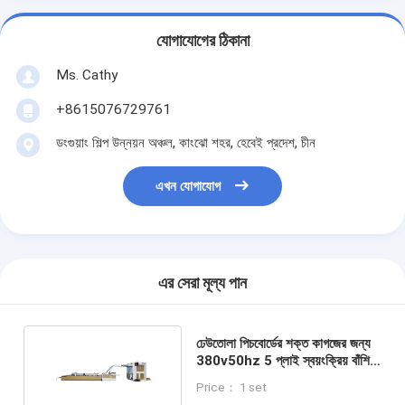
যোগাযোগের ঠিকানা
Ms. Cathy
+8615076729761
ডংগুয়াং শিল্প উন্নয়ন অঞ্চল, কাংঝো শহর, হেবেই প্রদেশ, চীন
এখন যোগাযোগ
এর সেরা মূল্য পান
ঢেউতোলা পিচবোর্ডের শক্ত কাগজের জন্য
380v50hz 5 প্লাই স্বয়ংক্রিয় বাঁশি
লেমিনেটিং মেশিন
Price： 1 set