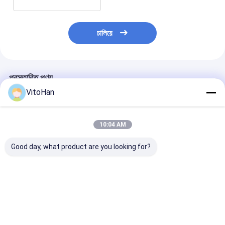
চালিয়ে
প্রস্তাবিত পণ্য
VitoHan
10:04 AM
Good day, what product are you looking for?
ওয়ার্কিং স্পিড 0 থেকে 5500
নূন্যতম লেমিনেটিং সাইজ 400
সারফেস পেপার ২৫০ থ
শীট প্রতি ঘন্টা কর্গুয়েটেড কার্ডবোর্ড
X 400মিমি ফ্লুট লেমিনেটিং
গ্রাম প্রতি বর্গ মিটার ৩
আঠালো ল্যামিনেটিং লেপ মেশিন
মেশিন, যার মধ্যে সর্বোচ্চ ফিডিং
সেমি অটোমেটিক ফিল্ম ল
ফ্রিকোয়েন্সি 50 60Hz
সাইজ 1320মিমি এবং
মেশিন ফিল্ম ল্যামিনেশ
উত্পাদনের জন্য
5.45T প্রেসার ক্যাপাসিটি
ভালো দাম
ভালো দাম
ভালো দাম
রয়েছে, যা ভারী কাজের জন্য
ডিজাইন করা হয়েছে।