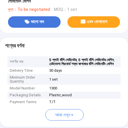
লেমিনেটিং মেশিন
মূল্য：To be negotiated
MOQ：1 set
ভালো দাম
এখন যোগাযোগ
পণ্যের বর্ণনা
,
,
5 প্লাই বাঁশি লেমিনেটর
5 প্লাই বাঁশি লেমিনেটর মেশিন
লক্ষণীয় করা
ঢেউতোলা পিচবোর্ড শক্ত কাগজের বাঁশি লেমিনেটিং মেশিন
Delivery Time
30 days
Minimum Order
1 set
Quantity
Model Number
1300
Packaging Details
Plastic,wood
Payment Terms
T/T
আরো দেখুন