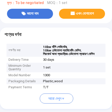
মূল্য：To be negotiated
MOQ：1 set
ভালো দাম
এখন যোগাযোগ
পণ্যের বর্ণনা
,
10kw বাঁশি লেমিনেটর
লক্ষণীয় করা
,
10kw ঢেউতোলা ল্যামিনেটিং মেশিন
পিচবোর্ড আধা স্বয়ংক্রিয় ঢেউতোলা স্তরায়ণ মেশিন
Delivery Time
30 days
Minimum Order
1 set
Quantity
Model Number
1300
Packaging Details
Plastic,wood
Payment Terms
T/T
আরো দেখুন