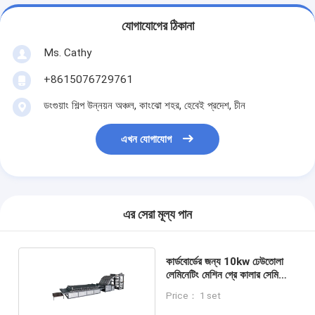
যোগাযোগের ঠিকানা
Ms. Cathy
+8615076729761
ডংগুয়াং শিল্প উন্নয়ন অঞ্চল, কাংঝো শহর, হেবেই প্রদেশ, চীন
এখন যোগাযোগ
এর সেরা মূল্য পান
কার্ডবোর্ডের জন্য 10kw ঢেউতোলা
লেমিনেটিং মেশিন গ্রে কালার সেমি
স্বয়ংক্রিয়
Price： 1 set