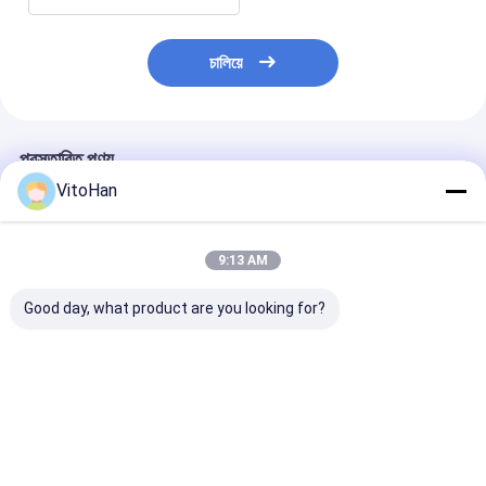
চালিয়ে
প্রস্তাবিত পণ্য
VitoHan
9:13 AM
Good day, what product are you looking for?
ওয়ার্কিং স্পিড 0 থেকে 5500
নূন্যতম লেমিনেটিং সাইজ 400
সারফেস পেপার ২৫০ থ
শীট প্রতি ঘন্টা কর্গুয়েটেড কার্ডবোর্ড
X 400মিমি ফ্লুট লেমিনেটিং
গ্রাম প্রতি বর্গ মিটার ৩
আঠালো ল্যামিনেটিং লেপ মেশিন
মেশিন, যার মধ্যে সর্বোচ্চ ফিডিং
সেমি অটোমেটিক ফিল্ম ল
ফ্রিকোয়েন্সি 50 60Hz
সাইজ 1320মিমি এবং
মেশিন ফিল্ম ল্যামিনেশ
উত্পাদনের জন্য
5.45T প্রেসার ক্যাপাসিটি
ভালো দাম
ভালো দাম
ভালো দাম
রয়েছে, যা ভারী কাজের জন্য
ডিজাইন করা হয়েছে।