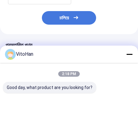
চালিয়ে
প্রস্তাবিত পণ্য
VitoHan
2:18 PM
Good day, what product are you looking for?
ওয়ার্কিং স্পিড 0 থেকে 5500
নূন্যতম লেমিনেটিং সাইজ 400
সারফেস পেপার ২৫০ থ
শীট প্রতি ঘন্টা কর্গুয়েটেড কার্ডবোর্ড
X 400মিমি ফ্লুট লেমিনেটিং
গ্রাম প্রতি বর্গ মিটার ৩
আঠালো ল্যামিনেটিং লেপ মেশিন
মেশিন, যার মধ্যে সর্বোচ্চ ফিডিং
সেমি অটোমেটিক ফিল্ম ল
ফ্রিকোয়েন্সি 50 60Hz
সাইজ 1320মিমি এবং
মেশিন ফিল্ম ল্যামিনেশ
উত্পাদনের জন্য
5.45T প্রেসার ক্যাপাসিটি
ভালো দাম
ভালো দাম
ভালো দাম
রয়েছে, যা ভারী কাজের জন্য
ডিজাইন করা হয়েছে।