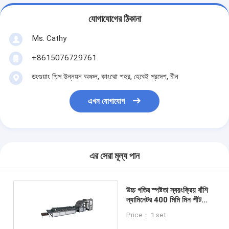
যোগাযোগের ঠিকানা
Ms. Cathy
+8615076729761
ডংগুয়াং শিল্প উন্নয়ন অঞ্চল, কাংঝো শহর, হেবেই প্রদেশ, চীন
এখন যোগাযোগ
এর সেরা মূল্য পান
উচ্চ গতির স্পষ্টতা স্বয়ংক্রিয় বাঁশি
ল্যামিনেটর 400 মিমি মিন শীট
আকার
Price： 1 set