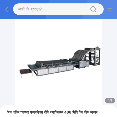
1
/
1
উচ্চ গতির স্পষ্টতা স্বয়ংক্রিয় বাঁশি ল্যামিনেটর 400 মিমি মিন শীট আকার