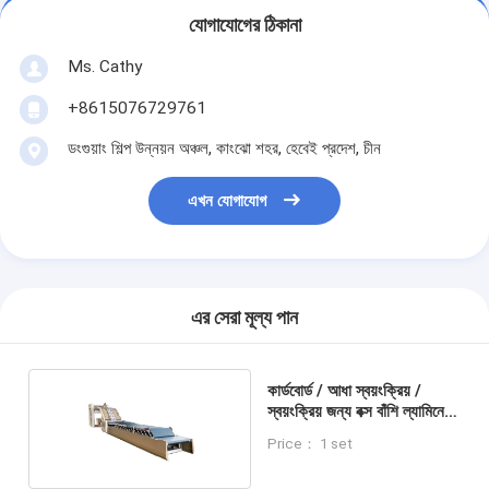
যোগাযোগের ঠিকানা
Ms. Cathy
+8615076729761
ডংগুয়াং শিল্প উন্নয়ন অঞ্চল, কাংঝো শহর, হেবেই প্রদেশ, চীন
এখন যোগাযোগ
এর সেরা মূল্য পান
কার্ডবোর্ড / আধা স্বয়ংক্রিয় /
স্বয়ংক্রিয় জন্য বক্স বাঁশি ল্যামিনেটর
মেশিন
Price： 1 set