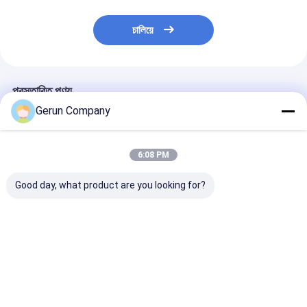
চালিয়ে
প্রস্তাবিত পণ্য
Gerun Company
6:08 PM
Good day, what product are you looking for?
ওয়ার্কিং স্পিড 0 থেকে 5500
নূন্যতম লেমিনেটিং সাইজ 400
সারফেস পেপার ২৫০ থ
শীট প্রতি ঘন্টা কর্গুয়েটেড কার্ডবোর্ড
X 400মিমি ফ্লুট লেমিনেটিং
গ্রাম প্রতি বর্গ মিটার ৩
আঠালো ল্যামিনেটিং লেপ মেশিন
মেশিন, যার মধ্যে সর্বোচ্চ ফিডিং
সেমি অটোমেটিক ফিল্ম ল
ফ্রিকোয়েন্সি 50 60Hz
সাইজ 1320মিমি এবং
মেশিন ফিল্ম ল্যামিনেশ
উত্পাদনের জন্য
5.45T প্রেসার ক্যাপাসিটি
ভালো দাম
ভালো দাম
ভালো দাম
রয়েছে, যা ভারী কাজের জন্য
ডিজাইন করা হয়েছে।