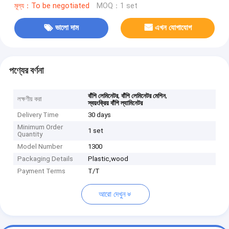
মূল্য：To be negotiated
MOQ：1 set
ভালো দাম
এখন যোগাযোগ
পণ্যের বর্ণনা
,
,
বাঁশি লেমিনেটর
বাঁশি লেমিনেটর মেশিন
লক্ষণীয় করা
স্বয়ংক্রিয় বাঁশি ল্যামিনেটর
Delivery Time
30 days
Minimum Order
1 set
Quantity
Model Number
1300
Packaging Details
Plastic,wood
Payment Terms
T/T
আরো দেখুন