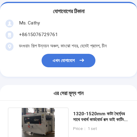
যোগাযোগের ঠিকানা
Ms. Cathy
+8615076729761
ডংগুয়াং শিল্প উন্নয়ন অঞ্চল, কাংঝো শহর, হেবেই প্রদেশ, চীন
এখন যোগাযোগ
এর সেরা মূল্য পান
1320-1520mm কাটা দৈর্ঘ্যের
সাথে যথার্থ কার্ডবোর্ড বক্স ডাই কাটিং
মেশিন
Price： 1 set