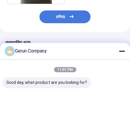
চালিয়ে
প্রস্তাবিত পণ্য
Gerun Company
11:01 PM
Good day, what product are you looking for?
MY1500 অটোমেটিক হাই
MY1080 অটোমেটিক
MYQ1500SA উচ্চ
স্পিড প্রিসিশন কাটিং ডাই কাটিং
কর্গ্রেটেড কার্টন ডাই কাটিং মেশিন
সম্পূর্ণ স্বয়ংক্রিয় ঢ
মেশিন
1080×780 মিমি সর্বোচ্চ
কাগজের নির্ভুল প্যাকেজ
কাগজের আকার এবং 7500 শীট
জন্য ডাই কাটিং মেশিন
/ ঘন্টা সর্বোচ্চ গতির সাথে
ভালো দাম
ভালো দাম
ভালো দাম