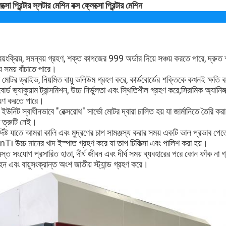
েক্সো প্রিন্টার স্লটার মেশিন বক্স ফ্লেক্সো প্রিন্টার মেশিন
 স্বয়ংক্রিয়, সমন্বয় গ্রহণ, শক্ত কাগজের 999 অর্ডার দিয়ে সঞ্চয় করতে পারে, দ্
য সময় বাঁচাতে পারে।
মোটর ড্রাইভ, নিয়মিত বায়ু ভলিউম গ্রহণ করে, কার্ডবোর্ডের শক্তিকে কখনই ক্ষতি 
ডবোর্ড ভ্যাকুয়াম ট্রান্সমিশন, উচ্চ নির্ভুলতা এবং স্থিতিশীল গ্রহণ করে;সিরামিক অ্যা
তরণ করতে পারে।
নিট স্বাধীনভাবে "রেক্সরোথ" সার্ভো মোটর দ্বারা চালিত হয় যা জার্মানিতে তৈরি করা হ
া ত্রুটি নেই।
ির্দিষ্ট যাতে আমরা কালি এবং মুদ্রণের চাপ সামঞ্জস্য করার সময় একটি ভাল প্রভাব পে
Ti উচ্চ মানের খাদ ইস্পাত গ্রহণ করে যা তাপ চিকিত্সা এবং পালিশ করা হয়।
স্ত সংযোগ প্রসারিত হাতা, দীর্ঘ জীবন এবং দীর্ঘ সময় ব্যবহারের পরে কোন ফাঁক না
 এবং বায়ুসংক্রান্ত অংশ জাতীয় স্ট্যান্ড গ্রহণ করে।