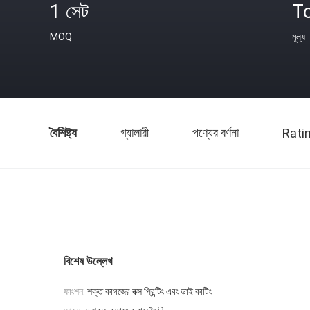
1 সেট
T
MOQ
মূল্য
বৈশিষ্ট্য
গ্যালারী
পণ্যের বর্ণনা
Rati
বিশেষ উল্লেখ
ফাংশন:
শক্ত কাগজের বক্স প্রিন্টিং এবং ডাই কাটিং