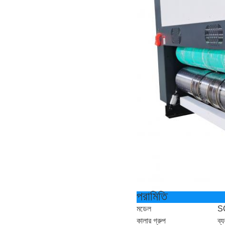
পরামিতি
মডেল
S
কালার গ্রুপ
ব্