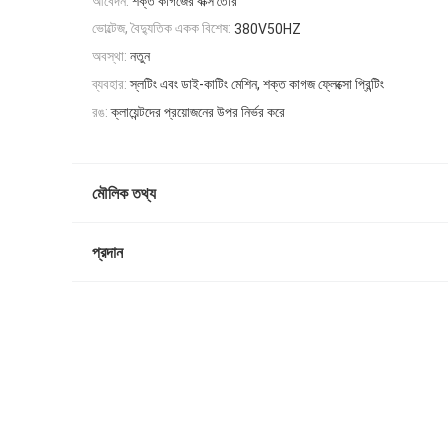
আবেদন:
শক্ত কাগজের বাক্স তৈরি
ভোল্টেজ, বৈদ্যুতিক একক বিশেষ:
380V50HZ
অবস্থা:
নতুন
ব্যবহার:
স্লটিং এবং ডাই-কাটিং মেশিন, শক্ত কাগজ ফ্লেক্সো প্রিন্টিং
রঙ:
ক্লায়েন্টদের প্রয়োজনের উপর নির্ভর করে
মৌলিক তথ্য
প্রদান