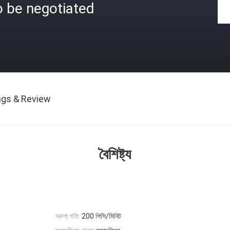
o be negotiated
ngs & Review
বৈশিষ্ট্য
নকশা গতি:
200 পিসি/মিনিট