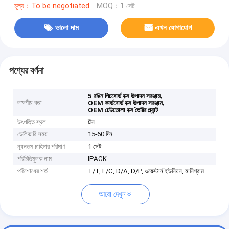
মূল্য：To be negotiated
MOQ：1 সেট
ভালো দাম
এখন যোগাযোগ
পণ্যের বর্ণনা
,
5 রঙিন পিচবোর্ড বক্স উত্পাদন সরঞ্জাম
লক্ষণীয় করা
,
OEM কার্ডবোর্ড বক্স উত্পাদন সরঞ্জাম
OEM ঢেউতোলা বক্স তৈরির প্ল্যান্ট
উৎপত্তি স্থল
চীন
ডেলিভারি সময়
15-60 দিন
ন্যূনতম চাহিদার পরিমাণ
1 সেট
পরিচিতিমুলক নাম
IPACK
পরিশোধের শর্ত
T/T, L/C, D/A, D/P, ওয়েস্টার্ন ইউনিয়ন, মানিগ্রাম
আরো দেখুন