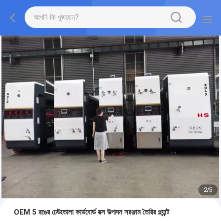
2
/
5
OEM 5 রঙের ঢেউতোলা কার্ডবোর্ড বক্স উত্পাদন সরঞ্জাম তৈরির প্ল্যান্ট