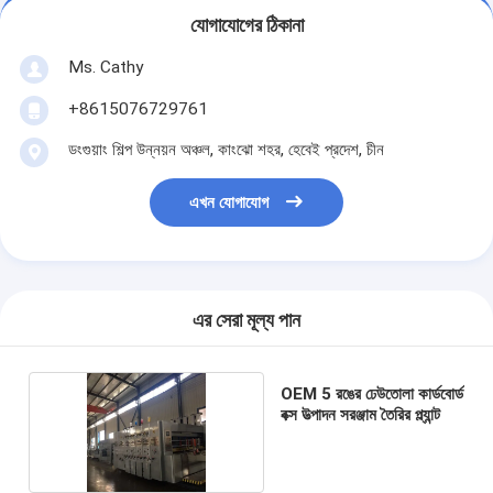
যোগাযোগের ঠিকানা
Ms. Cathy
+8615076729761
ডংগুয়াং শিল্প উন্নয়ন অঞ্চল, কাংঝো শহর, হেবেই প্রদেশ, চীন
এখন যোগাযোগ
এর সেরা মূল্য পান
OEM 5 রঙের ঢেউতোলা কার্ডবোর্ড
বক্স উত্পাদন সরঞ্জাম তৈরির প্ল্যান্ট