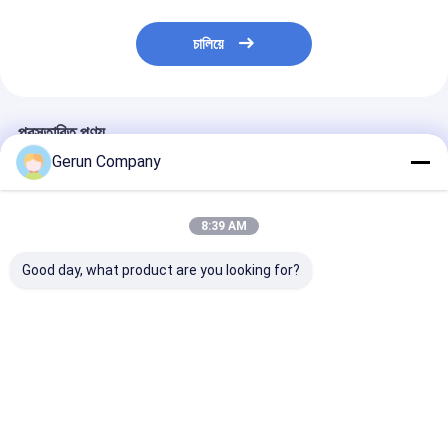
চালিয়ে
প্রস্তাবিত পণ্য
Gerun Company
8:39 AM
Good day, what product are you looking for?
স্বয়ংক্রিয় লিড এজ ফিডিং
১৩০ পিস/মিনিট গতি, টেকসই
GYM-920 অটোমেট
ফ্লেক্সো প্রিন্টিং মেশিন, নির্ভুল
উপাদান এবং স্থিতিশীল ফ্রেম
এজ ফিডিং ফ্লেক্সো প্রিন
ঢেউতোলা কার্টন প্রিন্টিংয়ের জন্য
কাঠামো সহ স্বয়ংক্রিয় ঢেউতোলা
স্লটিং মেশিন, ১০০-১
১৩০ মি/মিনিট গতি সহ
কার্টন ফ্লেক্সো প্রিন্টিং মেশিন
মিনিট গতি এবং ৭-ইঞ্চি
স্ক্রিন সহ
ভালো দাম
ভালো দাম
ভালো দাম