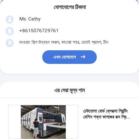
যোগাযোগের ঠিকানা
Ms. Cathy
+8615076729761
ডংগুয়াং শিল্প উন্নয়ন অঞ্চল, কাংঝো শহর, হেবেই প্রদেশ, চীন
এখন যোগাযোগ
এর সেরা মূল্য পান
ঢেউতোলা বোর্ড ফ্লেক্সো প্রিন্টিং
মেশিন শক্ত কাগজের বক্স প্রিন্টিং
স্লটিং মেশিন