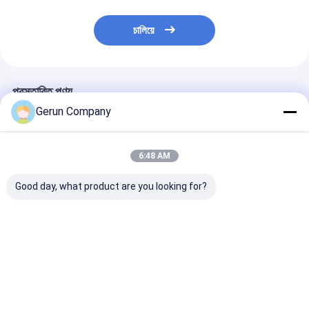
চালিয়ে
প্রস্তাবিত পণ্য
Gerun Company
6:48 AM
Good day, what product are you looking for?
স্বয়ংক্রিয় লিড এজ ফিডিং
১৩০ পিস/মিনিট গতি, টেকসই
GYM-920 অটোমেট
ফ্লেক্সো প্রিন্টিং মেশিন, নির্ভুল
উপাদান এবং স্থিতিশীল ফ্রেম
এজ ফিডিং ফ্লেক্সো প্রিন
ঢেউতোলা কার্টন প্রিন্টিংয়ের জন্য
কাঠামো সহ স্বয়ংক্রিয় ঢেউতোলা
স্লটিং মেশিন, ১০০-১
১৩০ মি/মিনিট গতি সহ
কার্টন ফ্লেক্সো প্রিন্টিং মেশিন
মিনিট গতি এবং ৭-ইঞ্চি
স্ক্রিন সহ
ভালো দাম
ভালো দাম
ভালো দাম