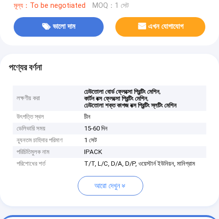
মূল্য：To be negotiated
MOQ：1 সেট
ভালো দাম
এখন যোগাযোগ
পণ্যের বর্ণনা
,
ঢেউতোলা বোর্ড ফ্লেক্সো প্রিন্টিং মেশিন
লক্ষণীয় করা
,
কার্টন বক্স ফ্লেক্সো প্রিন্টিং মেশিন
ঢেউতোলা শক্ত কাগজ বক্স প্রিন্টিং স্লটিং মেশিন
উৎপত্তি স্থল
চীন
ডেলিভারি সময়
15-60 দিন
ন্যূনতম চাহিদার পরিমাণ
1 সেট
পরিচিতিমুলক নাম
IPACK
পরিশোধের শর্ত
T/T, L/C, D/A, D/P, ওয়েস্টার্ন ইউনিয়ন, মানিগ্রাম
আরো দেখুন