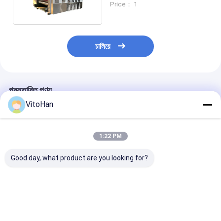
Price： 1
চালিয়ে
প্রস্তাবিত পণ্য
VitoHan
1:22 PM
Good day, what product are you looking for?
স্বয়ংক্রিয় লিড এজ ফিডিং
১৩০ পিস/মিনিট গতি, টেকসই
GYM-920 অটোমেট
ফ্লেক্সো প্রিন্টিং মেশিন, নির্ভুল
উপাদান এবং স্থিতিশীল ফ্রেম
এজ ফিডিং ফ্লেক্সো প্রিন
ঢেউতোলা কার্টন প্রিন্টিংয়ের জন্য
কাঠামো সহ স্বয়ংক্রিয় ঢেউতোলা
স্লটিং মেশিন, ১০০-১
১৩০ মি/মিনিট গতি সহ
কার্টন ফ্লেক্সো প্রিন্টিং মেশিন
মিনিট গতি এবং ৭-ইঞ্চি
স্ক্রিন সহ
ভালো দাম
ভালো দাম
ভালো দাম