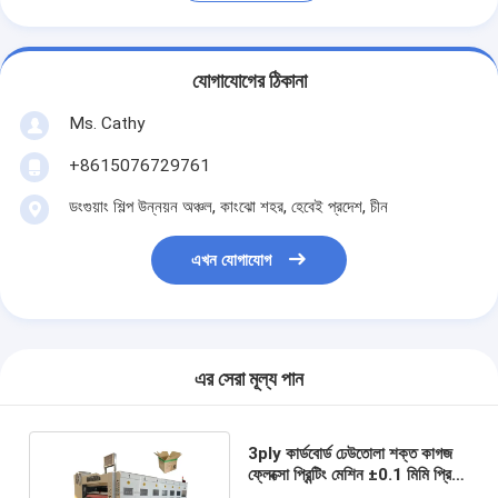
যোগাযোগের ঠিকানা
Ms. Cathy
+8615076729761
ডংগুয়াং শিল্প উন্নয়ন অঞ্চল, কাংঝো শহর, হেবেই প্রদেশ, চীন
এখন যোগাযোগ
এর সেরা মূল্য পান
3ply কার্ডবোর্ড ঢেউতোলা শক্ত কাগজ
ফ্লেক্সো প্রিন্টিং মেশিন ±0.1 মিমি প্রিন্টিং
নির্ভুলতা সহ