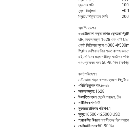
মুদ্রণের গতি
100-
মুদ্রণ নির্ভুলতা
±0.1
প্রিন্টিং সিলিন্ডারের দৈর্ঘ্য
200
অ্যাপ্লিকেশন:
দ্য
ঢেউতোলা শক্ত কাগজ ফ্লেক্সো প্রিন্টি
GR, মডেল নম্বর 1628 এবং এটি CE দ্বা
প্লেট সিলিন্ডার ব্যাস Φ300-Φ530mm
প্রিন্টার মেশিন স্লটার শক্ত কাগজ বক্স 
এই মেশিনের জন্য সর্বনিম্ন অর্ডারের প
এবং প্রসবের সময় 50-90 দিন।অর্থপ্র
কাস্টমাইজেশন:
ঢেউতোলা শক্ত কাগজ ফ্লেক্সো প্রিন্টিং 
পরিচিতিমুলক নাম:
জিআর
মডেল নম্বার:
1628
উৎপত্তি স্থল:
হেবেই প্রদেশ, চীন
সার্টিফিকেশন:
সিই
ন্যূনতম চাহিদার পরিমাণ:
1
মূল্য:
16500-125000 USD
প্যাকেজিং বিবরণ:
প্লাস্টিকের ফিল্ম প্যাক
ডেলিভারি সময়:
50-90 দিন