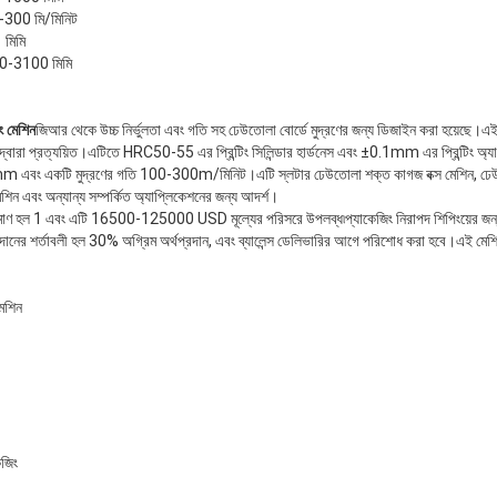
300 মি/মিনিট
 মিমি
0-3100 মিমি
ং মেশিন
জিআর থেকে উচ্চ নির্ভুলতা এবং গতি সহ ঢেউতোলা বোর্ডে মুদ্রণের জন্য ডিজাইন করা হয়েছে।এই অত
রা প্রত্যয়িত।এটিতে HRC50-55 এর প্রিন্টিং সিলিন্ডার হার্ডনেস এবং ±0.1mm এর প্রিন্টিং অ্যাকু
 এবং একটি মুদ্রণের গতি 100-300m/মিনিট।এটি স্লটার ঢেউতোলা শক্ত কাগজ বক্স মেশিন, ঢেউতোল
মেশিন এবং অন্যান্য সম্পর্কিত অ্যাপ্লিকেশনের জন্য আদর্শ।
রিমাণ হল 1 এবং এটি 16500-125000 USD মূল্যের পরিসরে উপলব্ধ৷প্যাকেজিং নিরাপদ শিপিংয়ের জন্য প্ল
দানের শর্তাবলী হল 30% অগ্রিম অর্থপ্রদান, এবং ব্যালেন্স ডেলিভারির আগে পরিশোধ করা হবে।এই ম
মেশিন
েজিং