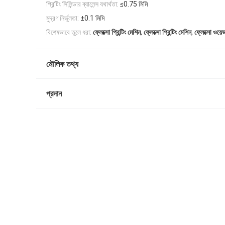
প্রিন্টিং সিলিন্ডার ব্যালেন্স যথার্থতা:
≤0.75 মিমি
মুদ্রণ নির্ভুলতা:
±0.1 মিমি
,
,
বিশেষভাবে তুলে ধরা:
ফ্লেক্সো প্রিন্টিং মেশিন
ফ্লেক্সো প্রিন্টিং মেশিন
ফ্লেক্সো ওয়
মৌলিক তথ্য
প্রদান