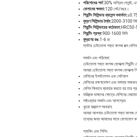
পরিশোধের শর্ত:
30% অগ্রিম পেমেন্ট, এব
যোগানের ক্ষমতা:
120 সেট/বছর।
প্রিন্টিং সিলিন্ডার ব্যালেন্স যথার্থতা:
≤0.75
মুদ্রণ সিলিন্ডার দৈর্ঘ্য:
2000-3100 মিম
প্রিন্টিং সিলিন্ডারের কঠোরতা:
HRC50-
প্রিন্টিং প্রস্থ:
900-1600 মিমি
মুদ্রণের রঙ:
1-6 রং
স্লটার ঢেউতোলা শক্ত কাগজ বক্স মেশিন, ফ্লেক
সমর্থন এবং পরিষেবা:
ঢেউতোলা শক্ত কাগজ ফ্লেক্সো প্রিন্টিং 
আমরা ঢেউতোলা শক্ত কাগজ ফ্লেক্সো প্রি
মেশিনের ইনস্টলেশন এবং সেটআপ
মেশিনের রক্ষণাবেক্ষণ এবং সমস্যা সমাধান
মেশিন কিভাবে ব্যবহার করতে হয় তার প্র
যান্ত্রিক ভাঙ্গনের ক্ষেত্রে মেশিনের মেরাম
সফ্টওয়্যার সমর্থন এবং আপগ্রেড
খুচরা যন্ত্রাংশ সরবরাহ
আমরা আপনার ঢেউতোলা শক্ত কাগজ ফ্লেক্সো
তথ্যের জন্য আমাদের সাথে যোগাযোগ 
প্যাকিং এবং শিপিং: