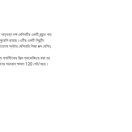
্যন্ত দক্ষ মেশিনটির একটি ব্র্যান্ড নাম
রেসি রয়েছে।এটির একটি প্রিন্টিং
া স্লটার মেশিনারি পিজা বক্স মেশিন,
াস্টিকের ফিল্ম প্যাকেজিংয়ে করা হয়
েশিনের সরবরাহ ক্ষমতা 120 সেট/বছর।