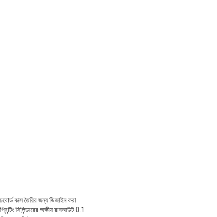
িচবোর্ড বাক্স তৈরির জন্য ডিজাইন করা
্রিন্টিং সিলিন্ডারের অক্ষীয় রানআউট 0.1